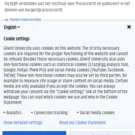
Hij blijft verbonden aan het Instituut voor Procesrecht en publiceert in het
domein van burgerlijk procesrecht.
Onderzoeksprofiel
English
Bibliografie
Cookie settings
Ghent University uses cookies on this website. The strictly necessary
cookies are required for the proper functioning of the website and cannot
be refused. Besides these necessary cookies, Ghent University also uses
non-functional cookies such as statistical cookies (CrazyEgg analysis tool,
Google, Hotjar, Piwik Pro) and social media cookies (YouTube, Facebook,
TikTok). Those non-functional cookies may also be set by third parties, for
example to measure site usage or share content on social media. Certain
Feedback
media are only available if you accept the cookies. You can always
withdraw your consent via the "Cookie settings" link at the bottom of the
Privacy
webpage. You can read which cookies we use and why in the Cookie
Disclaimer
Statement.
Cookieverklaring
Analytics
Conversion tracking
Social media cookies
Toegankelijkheid
Show detailed settings
Read our Cookie Statement.
© 2026 Universiteit Gent