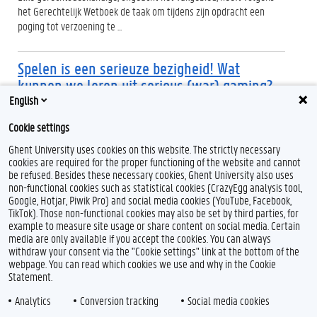
het Gerechtelijk Wetboek de taak om tijdens zijn opdracht een
poging tot verzoening te ...
Spelen is een serieuze bezigheid! Wat
kunnen we leren uit serious (war) gaming?
English
Actueel
Agenda
Faculteit Recht en Criminologie
Cookie settings
In alle aspecten van inlichtingenwerk, zowel in het civiele als het
Ghent University uses cookies on this website. The strictly necessary
militaire domein, staan onvoorspelbaarheid en complexiteit
cookies are required for the proper functioning of the website and cannot
tegenover de noodzaak van snelle ...
be refused. Besides these necessary cookies, Ghent University also uses
non-functional cookies such as statistical cookies (CrazyEgg analysis tool,
Google, Hotjar, Piwik Pro) and social media cookies (YouTube, Facebook,
TikTok). Those non-functional cookies may also be set by third parties, for
example to measure site usage or share content on social media. Certain
Feedback
media are only available if you accept the cookies. You can always
withdraw your consent via the "Cookie settings" link at the bottom of the
Privacy
webpage. You can read which cookies we use and why in the Cookie
Disclaimer
Statement.
Cookieverklaring
Analytics
Conversion tracking
Social media cookies
Toegankelijkheid