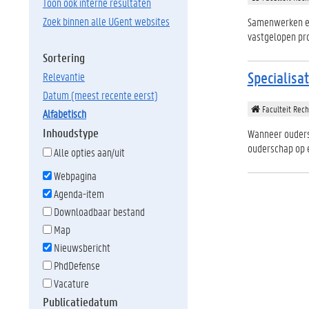
Toon ook interne resultaten
Zoek binnen alle UGent websites
Samenwerken en
vastgelopen pro
Sortering
Specialisa
relevantie
datum (meest recente eerst)
Faculteit Rech
alfabetisch
Inhoudstype
Wanneer ouders
ouderschap op e
Alle opties aan/uit
Webpagina
Agenda-item
Downloadbaar bestand
Map
Nieuwsbericht
PhdDefense
Vacature
Publicatiedatum