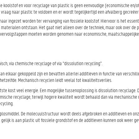
e koolstof en voor recyclage van plastic is geen eenvoudige (economische en/o
de vraag naar plastic te voldoen en er wordt tegelijkertijd een afvalberg gecreëer
aar ingezet worden ter vervanging van fossiele koolstof. Hiervoor is het essent
aterialen ontstaan. Het gaat niet alleen over de techniek, maar ook over de p
 vervolgstappen moeten worden genomen naar economische, maatschappelijke, 
sch, via chemische recyclage of via “dissolution recycling”.
an elkaar gekoppeld zijn en bevatten allerlei additieven in functie van verschil
etzelfde. Mechanisch recyclen leidt veelal tot kwaliteitsverlies.
tste kost veel energie. Een mogelijke tussenoplossing is dissolution recyclage. 
ische recyclage, terwijl hogere kwaliteit wordt behaald dan via mechanische r
cycling.
d oplosmiddel. De molecuulstructuur wordt deels afgebroken en additieven en on
l gelijk is aan plastic uit fossiele grondstof en de additieven kunnen ook weer g