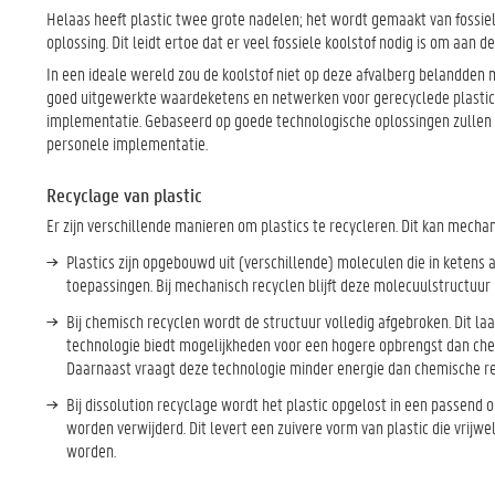
Helaas heeft plastic twee grote nadelen; het wordt gemaakt van fossiel
oplossing. Dit leidt ertoe dat er veel fossiele koolstof nodig is om aan 
In een ideale wereld zou de koolstof niet op deze afvalberg belandden m
goed uitgewerkte waardeketens en netwerken voor gerecyclede plastic m
implementatie. Gebaseerd op goede technologische oplossingen zullen
personele implementatie.
Recyclage van plastic
Er zijn verschillende manieren om plastics te recycleren. Dit kan mechani
Plastics zijn opgebouwd uit (verschillende) moleculen die in ketens a
toepassingen. Bij mechanisch recyclen blijft deze molecuulstructuur h
Bij chemisch recyclen wordt de structuur volledig afgebroken. Dit laa
technologie biedt mogelijkheden voor een hogere opbrengst dan chem
Daarnaast vraagt deze technologie minder energie dan chemische re
Bij dissolution recyclage wordt het plastic opgelost in een passen
worden verwijderd. Dit levert een zuivere vorm van plastic die vrijwe
worden.