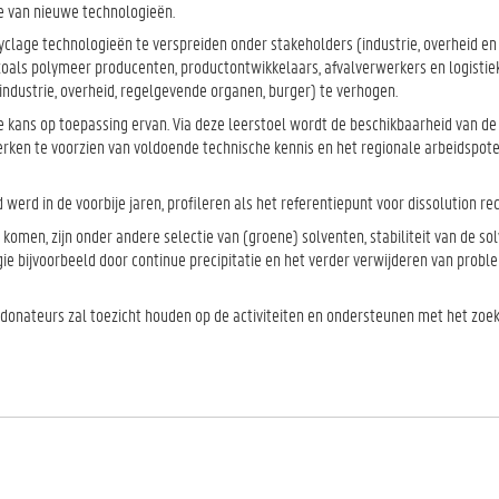
e van nieuwe technologieën.
yclage technologieën te verspreiden onder stakeholders (industrie, overheid en
zoals polymeer producenten, productontwikkelaars, afvalverwerkers en logistiek
(industrie, overheid, regelgevende organen, burger) te verhogen.
ans op toepassing ervan. Via deze leerstoel wordt de beschikbaarheid van de 
rken te voorzien van voldoende technische kennis en het regionale arbeidspote
erd in de voorbije jaren, profileren als het referentiepunt voor dissolution rec
komen, zijn onder andere selectie van (groene) solventen, stabiliteit van de sol
ie bijvoorbeeld door continue precipitatie en het verder verwijderen van probl
donateurs zal toezicht houden op de activiteiten en ondersteunen met het zoe