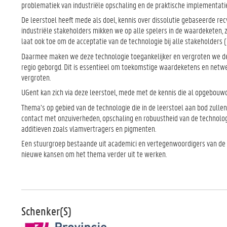
problematiek van industriële opschaling en de praktische implementati
De leerstoel heeft mede als doel, kennis over dissolutie gebaseerde rec
industriële stakeholders mikken we op alle spelers in de waardeketen, 
laat ook toe om de acceptatie van de technologie bij alle stakeholders 
Daarmee maken we deze technologie toegankelijker en vergroten we de k
regio geborgd. Dit is essentieel om toekomstige waardeketens en netwe
vergroten.
UGent kan zich via deze leerstoel, mede met de kennis die al opgebouwd w
Thema’s op gebied van de technologie die in de leerstoel aan bod zullen 
contact met onzuiverheden, opschaling en robuustheid van de technolog
additieven zoals vlamvertragers en pigmenten.
Een stuurgroep bestaande uit academici en vertegenwoordigers van de 
nieuwe kansen om het thema verder uit te werken.
Schenker(S)