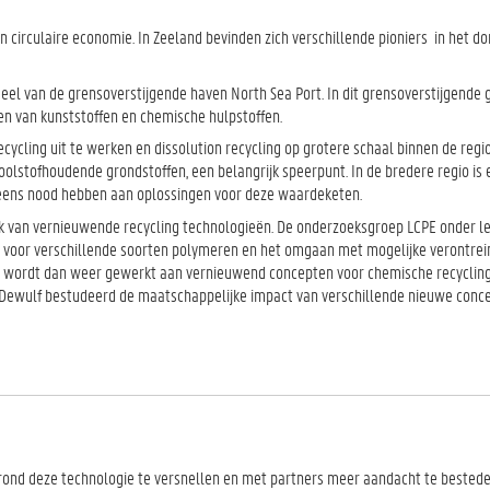
 circulaire economie. In Zeeland bevinden zich verschillende pioniers in het d
eel van de grensoverstijgende haven North Sea Port. In dit grensoverstijgende 
n van kunststoffen en chemische hulpstoffen.
cycling uit te werken en dissolution recycling op grotere schaal binnen de regio
oolstofhoudende grondstoffen, een belangrijk speerpunt. In de bredere regio is 
eneens nood hebben aan oplossingen voor deze waardeketen.
k van vernieuwende recycling technologieën. De onderzoeksgroep LCPE onder lei
e voor verschillende soorten polymeren en het omgaan met mogelijke verontrei
ie wordt dan weer gewerkt aan vernieuwend concepten voor chemische recyclin
 Jo Dewulf bestudeerd de maatschappelijke impact van verschillende nieuwe con
 rond deze technologie te versnellen en met partners meer aandacht te bested