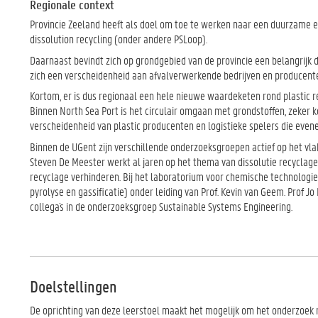
Regionale context
Provincie Zeeland heeft als doel om toe te werken naar een duurzame en
dissolution recycling (onder andere PSLoop).
Daarnaast bevindt zich op grondgebied van de provincie een belangrijk d
zich een verscheidenheid aan afvalverwerkende bedrijven en producente
Kortom, er is dus regionaal een hele nieuwe waardeketen rond plastic re
Binnen North Sea Port is het circulair omgaan met grondstoffen, zeker k
verscheidenheid van plastic producenten en logistieke spelers die ev
Binnen de UGent zijn verschillende onderzoeksgroepen actief op het vla
Steven De Meester werkt al jaren op het thema van dissolutie recyclag
recyclage verhinderen. Bij het laboratorium voor chemische technolog
pyrolyse en gassificatie) onder leiding van Prof. Kevin van Geem. Prof
collega´s in de onderzoeksgroep Sustainable Systems Engineering.
Doelstellingen
De oprichting van deze leerstoel maakt het mogelijk om het onderzoek