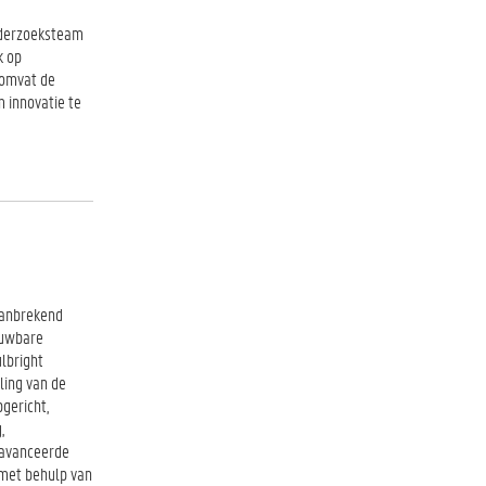
nderzoeksteam
k op
 omvat de
 innovatie te
aanbrekend
euwbare
ulbright
ling van de
pgericht,
,
geavanceerde
 met behulp van