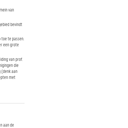
omein van
gebied bevindt
 toe te passen.
er een grote
ding van prof.
nigingen die
g (denk aan
cepten met
en aan de