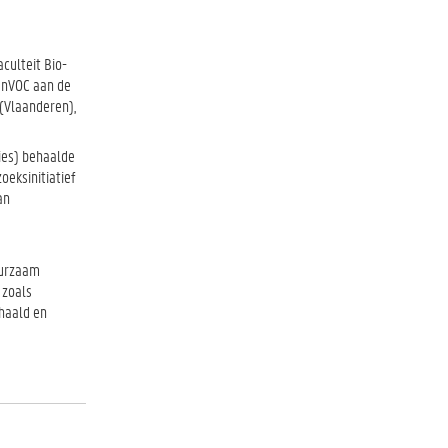
culteit Bio-
 EnVOC aan de
(Vlaanderen),
ies) behaalde
oeksinitiatief
an
uurzaam
 zoals
haald en