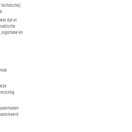
f technische)
d.
ieel dat er
raktische
logistieke en
lende
Deze
ecycling.
zuiverheden
evaloriseerd