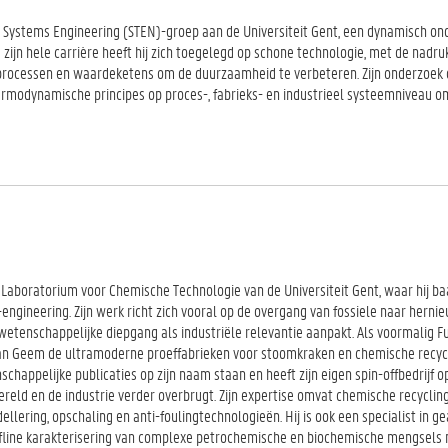
e Systems Engineering (STEN)-groep aan de Universiteit Gent, een dynamisch o
ijn hele carrière heeft hij zich toegelegd op schone technologie, met de nadru
eprocessen en waardeketens om de duurzaamheid te verbeteren. Zijn onderzoek
rmodynamische principes op proces-, fabrieks- en industrieel systeemniveau om
 Laboratorium voor Chemische Technologie van de Universiteit Gent, waar hij b
gineering. Zijn werk richt zich vooral op de overgang van fossiele naar herni
wetenschappelijke diepgang als industriële relevantie aanpakt. Als voormalig F
Van Geem de ultramoderne proeffabrieken voor stoomkraken en chemische recyc
chappelijke publicaties op zijn naam staan en heeft zijn eigen spin-offbedrijf o
eld en de industrie verder overbrugt. Zijn expertise omvat chemische recycling
ellering, opschaling en anti-foulingtechnologieën. Hij is ook een specialist in 
ffline karakterisering van complexe petrochemische en biochemische mengsels