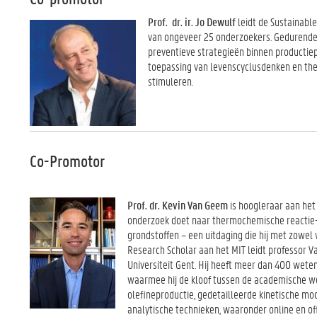
Prof. dr. ir. Jo Dewulf
leidt de Sustainabl
van ongeveer 25 onderzoekers. Gedurende z
preventieve strategieën binnen producti
toepassing van levenscyclusdenken en the
stimuleren.
Co-Promotor
Prof. dr. Kevin Van Geem
is hoogleraar aan het
onderzoek doet naar thermochemische reactie-en
grondstoffen – een uitdaging die hij met zowel 
Research Scholar aan het MIT leidt professor 
Universiteit Gent. Hij heeft meer dan 400 wetens
waarmee hij de kloof tussen de academische wer
olefineproductie, gedetailleerde kinetische mod
analytische technieken, waaronder online en o