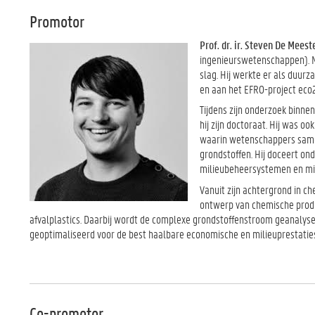
Promotor
Prof. dr. ir. Steven De Meest
ingenieurswetenschappen). N
slag. Hij werkte er als duu
en aan het EFRO-project eco
Tijdens zijn onderzoek binne
hij zijn doctoraat. Hij was oo
waarin wetenschappers samen
grondstoffen. Hij doceert on
milieubeheersystemen en mi
Vanuit zijn achtergrond in 
ontwerp van chemische prod
afvalplastics. Daarbij wordt de complexe grondstoffenstroom geanalys
geoptimaliseerd voor de best haalbare economische en milieuprestatie
Co-promotor