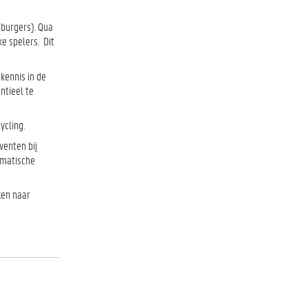
 burgers). Qua
e spelers. Dit
kennis in de
ntieel te
ycling.
venten bij
ematische
ken naar