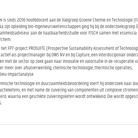
er
is sinds 2016 hoofddocent aan de Vakgroep Groene Chemie en Technologie (Fa
a zijn opleiding bio-ingenieurswetenschappen ging hij bij de onderzoeksgroep
rzaamheidsadviseur aan de haalbaarheidsstudie voor FISCH samen met essenscia 
2chem.
n het FP7-project PROSUITE (Prospective Sustainability Assessment of Technolog
k actief als projectmanager bij OWS NV en bij Capture, een interdisciplinair onderz
 met de sector op zoek gaan naar innovatie en valorisatie in de recuperatie v
der meer over afvalverwerking, chemische technologie, thermische operaties,
lieu-impactanalyse.
chemische technologie en duurzaamheidsbeoordeling voert hij onderzoek naar d
uctieketens, en met name de zuivering van componenten uit complexe stromen
eerd, waarna een geschikte zuiveringsketen wordt ontwikkeld. Die wordt opgesc
s.