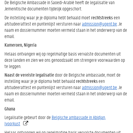
De Belgische Ambassade in Saoedi-Arabië heeft de legalisatie van
Jemenitische documenten tijdelijk opgeschort.
De instelling waar je je diploma hebt behaald moet
rechtstreeks
een
afstudeerattest en puntenlijst versturen naar
admission@ugent.be
. Je
naam en dossiernummer moeten vermeld staan in het onderwerp van de
email.
Kameroen, Nigeria
Helaas ontvangen wij op regelmatige basis vervalste documenten uit
deze landen en zien we ons genoodzaakt om strengere voorwaarden op
te leggen.
Naast de vereiste legalisatie
door de Belgische ambassade, moet de
instelling waar je je diploma hebt behaald
rechtstreeks
een
afstudeerattest en puntenlijst versturen naar
admission@ugent.be
. Je
naam en dossiernummer moeten vermeld staan in het onderwerp van de
email.
Ghana
Legalisatie gebeurt door de
Belgische ambassade in Abidjan,
Ivoorkust
Helaas ontvangen wij op regelmatige basis vervalste documenten uit