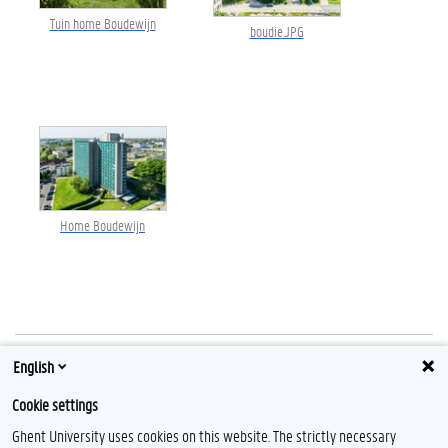
Tuin home Boudewijn
boudie.JPG
Home Boudewijn
English
Gerelateerde items
Cookie settings
Mobiliteit
Ghent University uses cookies on this website. The strictly necessary