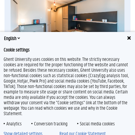
English
Cookie settings
Ghent University uses cookies on this website. The strictly necessary
cookies are required for the proper functioning of the website and cannot
be refused. Besides these necessary cookies, Ghent University also uses
non-functional cookies such as statistical cookies (CrazyEgg analysis tool,
F
L
Y
I
Google, Hotjar, Piwik Pro) and social media cookies (YouTube, Facebook,
a
i
o
n
TikTok). Those non-functional cookies may also be set by third parties, for
c
n
u
s
example to measure site usage or share content on social media. Certain
e
k
T
t
Feedback
media are only available if you accept the cookies. You can always
b
e
u
a
withdraw your consent via the "Cookie settings" link at the bottom of the
Privacy
o
d
b
g
webpage. You can read which cookies we use and why in the Cookie
Disclaimer
o
I
e
r
Statement.
k
n
a
Cookieverklaring
m
Analytics
Conversion tracking
Social media cookies
Toegankelijkheid
Show detailed settings
Read our Cookie Statement.