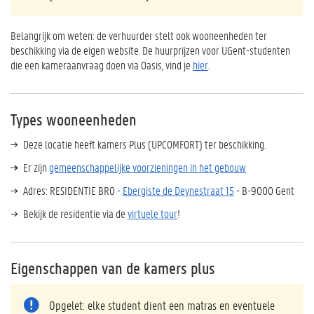
Belangrijk om weten: de verhuurder stelt ook wooneenheden ter
beschikking via de eigen website. De huurprijzen voor UGent-studenten
die een kameraanvraag doen via Oasis, vind je
hier
.
Types wooneenheden
Deze locatie heeft kamers Plus (UPCOMFORT) ter beschikking.
Er zijn
gemeenschappelijke voorzieningen in het gebouw
Adres: RESIDENTIE BRO -
Ebergiste de Deynestraat 15
- B-9000 Gent
Bekijk de residentie via de
virtuele tour
!
Eigenschappen van de kamers plus
Opgelet: elke student dient een matras en eventuele