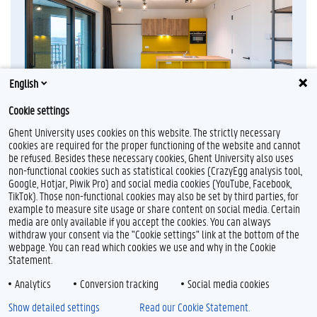
English
Cookie settings
Ghent University uses cookies on this website. The strictly necessary
cookies are required for the proper functioning of the website and cannot
be refused. Besides these necessary cookies, Ghent University also uses
non-functional cookies such as statistical cookies (CrazyEgg analysis tool,
F
L
Y
I
Google, Hotjar, Piwik Pro) and social media cookies (YouTube, Facebook,
a
i
o
n
TikTok). Those non-functional cookies may also be set by third parties, for
c
n
u
s
example to measure site usage or share content on social media. Certain
e
k
T
t
Feedback
media are only available if you accept the cookies. You can always
b
e
u
a
withdraw your consent via the "Cookie settings" link at the bottom of the
Privacy
o
d
b
g
webpage. You can read which cookies we use and why in the Cookie
Disclaimer
o
I
e
r
Statement.
k
n
a
Cookieverklaring
m
Analytics
Conversion tracking
Social media cookies
Toegankelijkheid
Show detailed settings
Read our Cookie Statement.