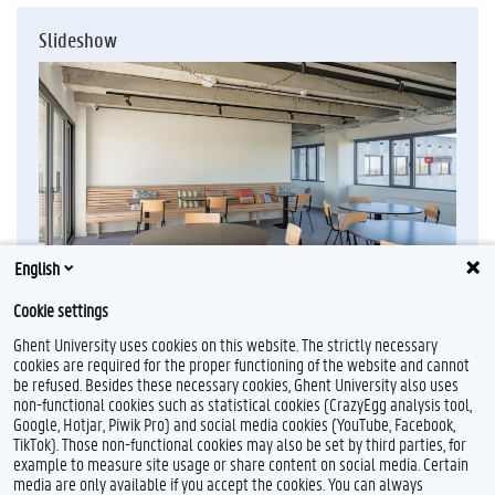
Slideshow
English
Cookie settings
Ghent University uses cookies on this website. The strictly necessary
cookies are required for the proper functioning of the website and cannot
be refused. Besides these necessary cookies, Ghent University also uses
non-functional cookies such as statistical cookies (CrazyEgg analysis tool,
F
L
Y
I
Google, Hotjar, Piwik Pro) and social media cookies (YouTube, Facebook,
a
i
o
n
TikTok). Those non-functional cookies may also be set by third parties, for
c
n
u
s
example to measure site usage or share content on social media. Certain
e
k
T
t
Feedback
media are only available if you accept the cookies. You can always