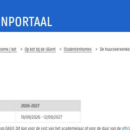
ENPORTAAL
home / kot
Op kot bij de UGent
Studentenhomes
De huurovereenk
2026-2027
19/09/2026 - 12/09/2027
 OASIS. Dit kan voor de rest van het academiejaar of voor de duur van de
offic