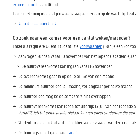
examenperiode
aan UGent.
Hou er rekening mee dat jouw aanvraag achteraan op de wachtlijst zal 
Kom ik in aanmerking?
Op zoek naar een kamer voor een aantal weken/maanden?
Enkel als reguliere UGent-student (zie
voorwaarden
), kan je een kot v
Aanvragen kunnen vanaf 10 november van het lopende academiejaar
De huurovereenkomst kan ingaan vanaf 16 november.
De overeenkomst gaat in op de 1e of 16e van een maand.
De minimum huurperiode is 1 maand, verlengbaar per halve maand.
De huurperiode mag beide semesters niet overlappen.
De huurovereenkomst kan lopen tot uiterlijk 15 juli van het lopende 
Vanaf 16 juli tot einde academiejaar kunnen enkel studenten die een
Studenten, die een kortverblijf hebben aangevraagd, worden nooit al
De huurprijs is het gangbare
tarief
.