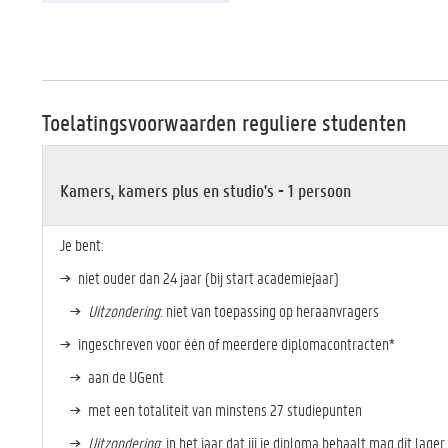
Toelatingsvoorwaarden reguliere studenten
Kamers, kamers plus en studio's - 1 persoon
Je bent:
niet ouder dan 24 jaar (bij start academiejaar)
Uitzondering
: niet van toepassing op heraanvragers
ingeschreven voor één of meerdere diplomacontracten*
aan de UGent
met een totaliteit van minstens 27 studiepunten
Uitzondering
: in het jaar dat jij je diploma behaalt mag dit lager