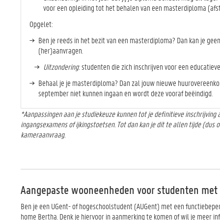
voor een opleiding tot het behalen van een masterdiploma (afs
Opgelet:
Ben je reeds in het bezit van een masterdiploma? Dan kan je geen
(her)aanvragen.
Uitzondering
: studenten die zich inschrijven voor een educatiev
Behaal je je masterdiploma? Dan zal jouw nieuwe huurovereenko
september niet kunnen ingaan en wordt deze vooraf beëindigd.
*Aanpassingen aan je studiekeuze kunnen tot je definitieve inschrijving
ingangsexamens of ijkingstoetsen. Tot dan kan je dit te allen tijde (dus
kameraanvraag.
Aangepaste wooneenheden voor studenten met 
Ben je een UGent- of hogeschoolstudent (AUGent) met een functiebeper
home Bertha. Denk je hiervoor in aanmerking te komen of wil je meer in