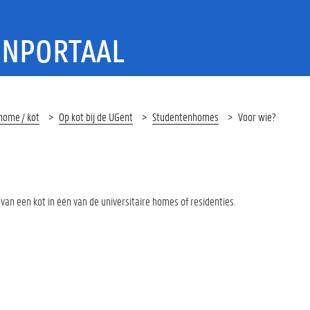
ENPORTAAL
home / kot
Op kot bij de UGent
Studentenhomes
Voor wie?
an een kot in één van de universitaire homes of residenties.