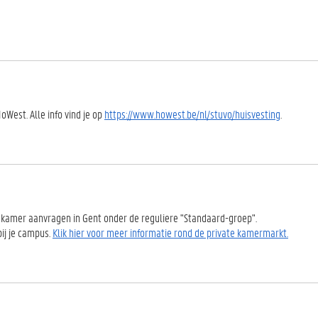
est. Alle info vind je op
https://www.howest.be/nl/stuvo/huisvesting
.
amer aanvragen in Gent onder de reguliere "Standaard-groep".
ij je campus.
Klik hier voor meer informatie rond de private kamermarkt.