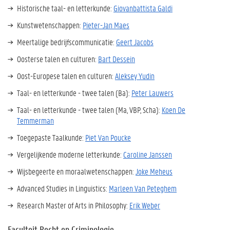
Historische taal- en letterkunde:
Giovanbattista Galdi
Kunstwetenschappen:
Pieter-Jan Maes
Meertalige bedrijfscommunicatie:
Geert Jacobs
Oosterse talen en culturen:
Bart Dessein
Oost-Europese talen en culturen:
Aleksey Yudin
Taal- en letterkunde - twee talen (Ba):
Peter Lauwers
Taal- en letterkunde - twee talen (Ma, VBP, Scha):
Koen De
Temmerman
Toegepaste Taalkunde:
Piet Van Poucke
Vergelijkende moderne letterkunde:
Caroline Janssen
Wijsbegeerte en moraalwetenschappen:
Joke Meheus
Advanced Studies in Linguistics:
Marleen Van Peteghem
Research Master of Arts in Philosophy:
Erik Weber
Faculteit Recht en Criminologie