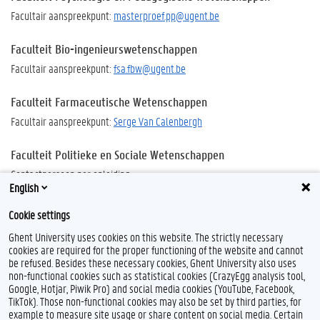
Facultair aanspreekpunt:
masterproef.pp@ugent.be
Faculteit Bio-ingenieurswetenschappen
Facultair aanspreekpunt:
fsa.fbw@ugent.be
Faculteit Farmaceutische Wetenschappen
Facultair aanspreekpunt:
Serge Van Calenbergh
Faculteit Politieke en Sociale Wetenschappen
Contactpersoon per opleiding:
English
Politieke Wetenschappen:
Ferdi De Ville
Cookie settings
Communicatiewetenschappen:
Stijn Joye
Ghent University uses cookies on this website. The strictly necessary
Sociologie:
Bart Van de Putte
cookies are required for the proper functioning of the website and cannot
be refused. Besides these necessary cookies, Ghent University also uses
non-functional cookies such as statistical cookies (CrazyEgg analysis tool,
Google, Hotjar, Piwik Pro) and social media cookies (YouTube, Facebook,
TikTok). Those non-functional cookies may also be set by third parties, for
example to measure site usage or share content on social media. Certain