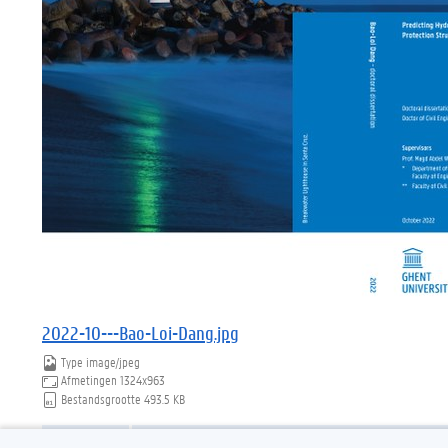
2022-10---Bao-Loi-Dang.jpg
Type
image/jpeg
Afmetingen
1324x963
Bestandsgrootte
493.5 KB
Download
Klik voor de volledige weergave van de afbeelding