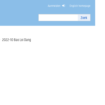
Aanmelden
English homepage
PEN EN ARCHITECTUUR
Zoek
Zoek
I
n
t
e
2022-10 Bao Loi Dang
r
n
z
o
e
k
e
n