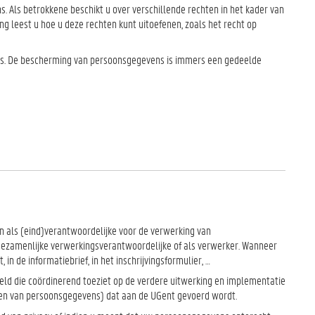
Als betrokkene beschikt u over verschillende rechten in het kader van
 leest u hoe u deze rechten kunt uitoefenen, zoals het recht op
rs. De bescherming van persoonsgegevens is immers een gedeelde
n als (eind)verantwoordelijke voor de verwerking van
gezamenlijke verwerkingsverantwoordelijke of als verwerker. Wanneer
 in de informatiebrief, in het inschrijvingsformulier, …
eld die coördinerend toeziet op de verdere uitwerking en implementatie
ken van persoonsgegevens) dat aan de UGent gevoerd wordt.