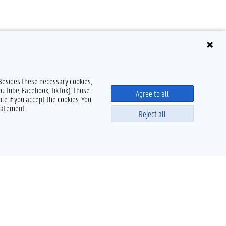
 Besides these necessary cookies,
YouTube, Facebook, TikTok). Those
Agree to all
le if you accept the cookies. You
tatement.
Reject all
Powered by