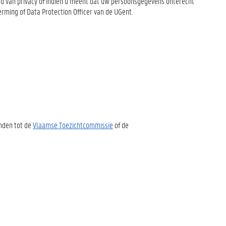
ied van privacy of indien u meent dat uw persoonsgegevens onterecht
rming of Data Protection Officer van de UGent.
enden tot de
Vlaamse Toezichtcommissie
of de