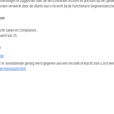
pmerkingen of suggesties over de verschillende rechten en plichten op het geb
worden verwerkt door de UGent, kan u terecht bij de Functionaris Gegevensbesche
oon
ische zaken en Compliance,
euwstraat 25
7
.be
t er onvoldoende gevolg werd gegeven aan een verzoek of klacht, kan u zich w
ermingsautoriteit
.