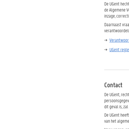
De UGent hecht
de Algemene Ve
inzage, correct
Daarnaast vraa
verantwoordeli
Verantwoor
UGent regle
Contact
De UGent, rech
persoonsgegeve
dit geval is, za
De UGent heeft
van het algeme