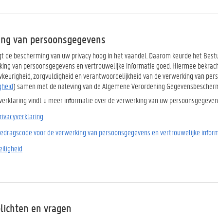
ng van persoonsgegevens
t de bescherming van uw privacy hoog in het vaandel. Daarom keurde het Best
king van persoonsgegevens en vertrouwelijke informatie goed. Hiermee bekra
uwkeurigheid, zorgvuldigheid en verantwoordelijkheid van de verwerking van per
gheid
) samen met de naleving van de Algemene Verordening Gegevensbescherm
yverklaring vindt u meer informatie over de verwerking van uw persoonsgegeve
ivacyverklaring
edragscode voor de verwerking van persoonsgegevens en vertrouwelijke infor
eiligheid
plichten en vragen