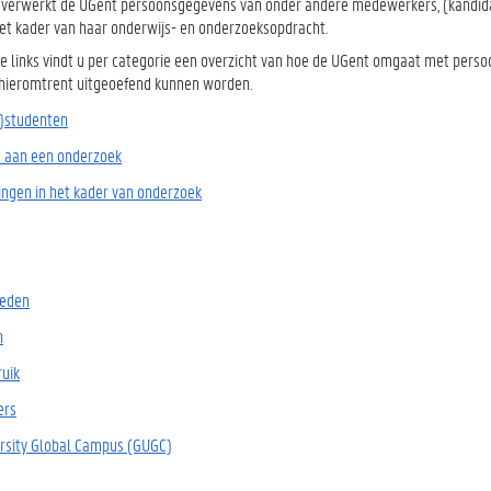
it verwerkt de UGent persoonsgegevens van onder andere medewerkers, (kandid
het kader van haar onderwijs- en onderzoeksopdracht.
e links vindt u per categorie een overzicht van hoe de UGent omgaat met pe
hieromtrent uitgeoefend kunnen worden.
-)studenten
 aan een onderzoek
gen in het kader van onderzoek
leden
n
uik
ers
rsity Global Campus (GUGC)