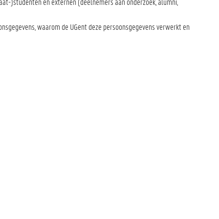
aat-)studenten en externen (deelnemers aan onderzoek, alumni,
rsoonsgegevens, waarom de UGent deze persoonsgegevens verwerkt en