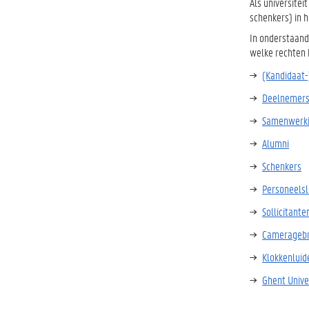
Als universite
schenkers) in 
In onderstaand
welke rechten 
(Kandidaat
Deelnemers
Samenwerkin
Alumni
Schenkers
Personeels
Sollicitante
Cameragebr
Klokkenluid
Ghent Unive