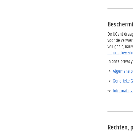
Beschermi
De UGent draag
voor de verwer
veiligheid, na
informatieveili
In onze privac
Algemene pr
Generieke G
Informatiev
Rechten, 