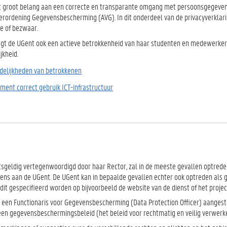
 groot belang aan een correcte en transparante omgang met persoonsgegevens. 
rordening Gegevensbescherming (AVG). In dit onderdeel van de privacyverklaring
ie of bezwaar.
gt de UGent ook een actieve betrokkenheid van haar studenten en medewerke
jkheid.
delijkheden van betrokkenen
ment correct gebruik ICT-infrastructuur
tsgeldig vertegenwoordigd door haar Rector, zal in de meeste gevallen optrede
ns aan de UGent. De UGent kan in bepaalde gevallen echter ook optreden als 
l dit gespecifieerd worden op bijvoorbeeld de website van de dienst of het project,
 een Functionaris voor Gegevensbescherming (Data Protection Officer) aangest
en gegevensbeschermingsbeleid (het beleid voor rechtmatig en veilig verwer