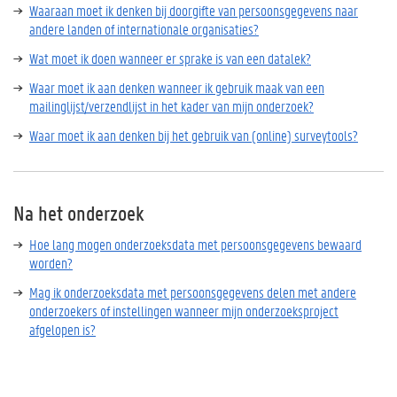
Waaraan moet ik denken bij doorgifte van persoonsgegevens naar
andere landen of internationale organisaties?
Wat moet ik doen wanneer er sprake is van een datalek?
Waar moet ik aan denken wanneer ik gebruik maak van een
mailinglijst/verzendlijst in het kader van mijn onderzoek?
Waar moet ik aan denken bij het gebruik van (online) surveytools?
Na het onderzoek
Hoe lang mogen onderzoeksdata met persoonsgegevens bewaard
worden?
Mag ik onderzoeksdata met persoonsgegevens delen met andere
onderzoekers of instellingen wanneer mijn onderzoeksproject
afgelopen is?