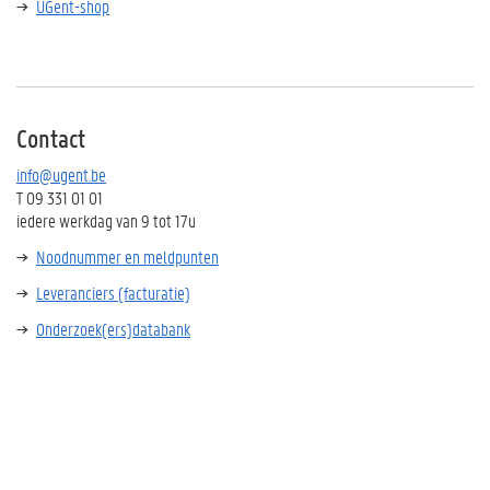
UGent-shop
Contact
info@ugent.be
T 09 331 01 01
iedere werkdag van 9 tot 17u
Noodnummer en meldpunten
Leveranciers (facturatie)
Onderzoek(ers)databank