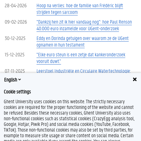
28-04-2026
Hoop na verlies: hoe de familie van Frédéric blijft
strijden tegen sarcoom
09-02-2026
“Dankzij hen zit ik hier vandaag nog”: hoe Paul Renson
40.000 euro inzamelde voor UGent-onderzoek
30-12-2025
Eddy en Dorinda getuigen over waarom ze de UGent
opnamen in hun testament
15-12-2025
"Elke euro steun is een zetje dat kankeronderzoek
vooruit duwt."
07-11-2025
Leerstoel Industriële en Circulaire Watertechnologie:
water zuiveren helpt bedrijven én de planeet vooruit
English
30-10-2025
Testament maakt studie mogelijk: biedt stoelgang een
Cookie settings
behandeling voor parkinson?
Ghent University uses cookies on this website. The strictly necessary
cookies are required for the proper functioning of the website and cannot
Meer nieuws
be refused. Besides these necessary cookies, Ghent University also uses
non-functional cookies such as statistical cookies (CrazyEgg analysis tool,
Google, Hotjar, Piwik Pro) and social media cookies (YouTube, Facebook,
TikTok). Those non-functional cookies may also be set by third parties, for
example to measure site usage or share content on social media. Certain
Feedback
media are only available if you accept the cookies. You can always