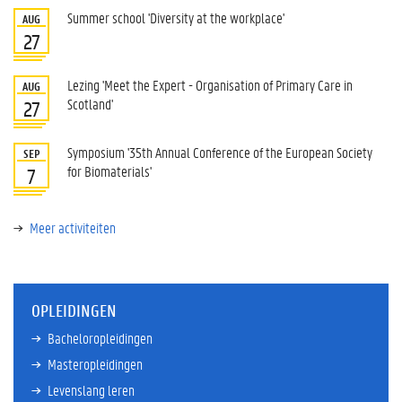
Summer school 'Diversity at the workplace'
AUG
27
Lezing 'Meet the Expert - Organisation of Primary Care in
AUG
Scotland'
27
Symposium '35th Annual Conference of the European Society
SEP
for Biomaterials'
7
Meer activiteiten
OPLEIDINGEN
Bacheloropleidingen
Masteropleidingen
Levenslang leren