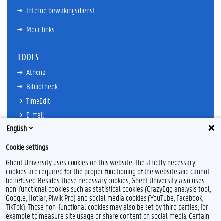
Interne bewakingsdienst
Meer links
TOOLS
Athena
Bibliotheek
TimeEdit
E-mail
English
Ufora
Oasis
Cookie settings
Research Explorer
Ghent University uses cookies on this website. The strictly necessary
cookies are required for the proper functioning of the website and cannot
be refused. Besides these necessary cookies, Ghent University also uses
non-functional cookies such as statistical cookies (CrazyEgg analysis tool,
F
L
Y
I
Google, Hotjar, Piwik Pro) and social media cookies (YouTube, Facebook,
a
i
o
n
TikTok). Those non-functional cookies may also be set by third parties, for
c
n
u
s
example to measure site usage or share content on social media. Certain