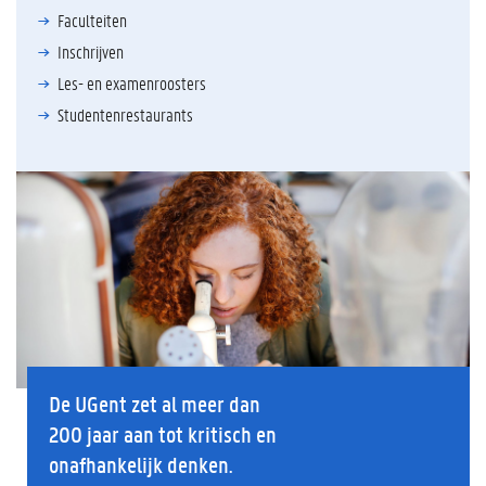
Faculteiten
Inschrijven
Les- en examenroosters
Studentenrestaurants
De UGent zet al meer dan
200 jaar aan tot kritisch en
onafhankelijk denken.