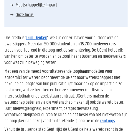
Maatschappelijke impact
Onze focus
Ons credo is ‘
Durf Denken
’: we zijn een vrijhaven voor durfdenkers en
dwarsliggers. Meer dan
50.000 studenten en 15.700 medewerkers
treden voortdurend
in dialoog met de samenleving
. De UGent helpt elk
van hen om beter te worden en beloont haar studenten en medewerkers
voor wat zij in beweging zetten.
Met een van de meest
vooruitstrevende loopbaanmodellen voor
academici
ter wereld beoordeelt de UGent haar wetenschappers niet
enkel op de lengte van hun publicatielijst maar ook op de impact die ze
nastreven, wat ze bereiken en hoe ze samenwerken. Risicovol en
interdisciplinair onderzoek staan centraal. UGent’ers maken de
wetenschap beter en via die wetenschap maken zij ook de wereld beter.
Durf, nieuwsgierigheid, experiment, perspectiefwisseling,
verantwoordelijkheid, durven te falen en het besef van het niet-weten zijn
belangrijker dan onze (voorts uitstekende…)
positie in de
rankings
.
Vanuit de bruisende stad Gent kijkt de UGent de hele wereld recht in de