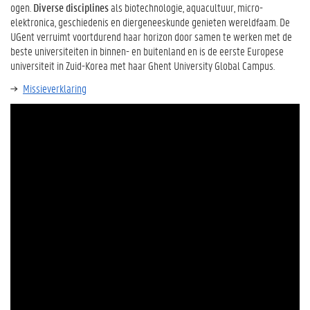
ogen.
Diverse disciplines
als biotechnologie, aquacultuur, micro-
elektronica, geschiedenis en diergeneeskunde genieten wereldfaam. De
UGent verruimt voortdurend haar horizon door samen te werken met de
beste universiteiten in binnen- en buitenland en is de eerste Europese
universiteit in Zuid-Korea met haar Ghent University Global Campus.
Missieverklaring