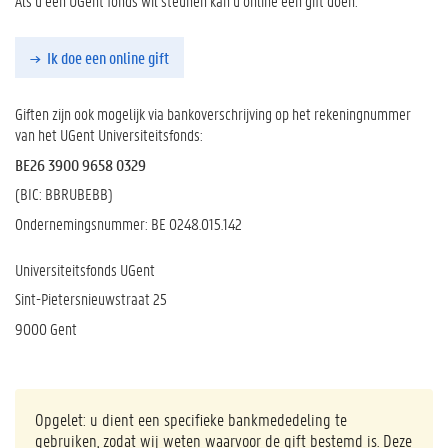
Als u een UGent fonds wil steunen kan u online een gift doen:
Ik doe een online gift
Giften zijn ook mogelijk via bankoverschrijving op het rekeningnummer
van het UGent Universiteitsfonds:
BE26 3900 9658 0329
(BIC: BBRUBEBB)
Ondernemingsnummer:
BE 0248.015.142
Universiteitsfonds UGent
Sint-Pietersnieuwstraat 25
9000 Gent
Opgelet: u dient een specifieke bankmededeling te
gebruiken, zodat wij weten waarvoor de gift bestemd is. Deze