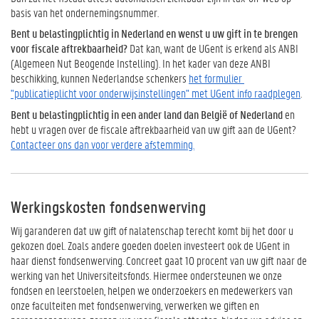
basis van het ondernemingsnummer.
Bent u belastingplichtig in Nederland en wenst u uw gift in te brengen
voor fiscale aftrekbaarheid?
Dat kan, want de UGent is erkend als ANBI
(Algemeen Nut Beogende Instelling). In het kader van deze ANBI
beschikking, kunnen Nederlandse schenkers
het formulier
"publicatieplicht voor onderwijsinstellingen" met UGent info raadplegen
.
Bent u belastingplichtig in een ander land dan België of Nederland
en
hebt u vragen over de fiscale aftrekbaarheid van uw gift aan de UGent?
Contacteer ons dan voor verdere afstemming.
Werkingskosten fondsenwerving
Wij garanderen dat uw gift of nalatenschap terecht komt bij het door u
gekozen
doel. Zoals andere goeden doelen investeert ook de UGent in
haar dienst fondsenwerving. Concreet gaat
10 procent van uw gift
naar
de
werking van het
Universiteitsfonds.
Hiermee ondersteunen we onze
fondsen en leerstoelen, helpen we onderzoekers en medewerkers van
onze faculteiten
met fondsenwerving
, verwerken we giften en