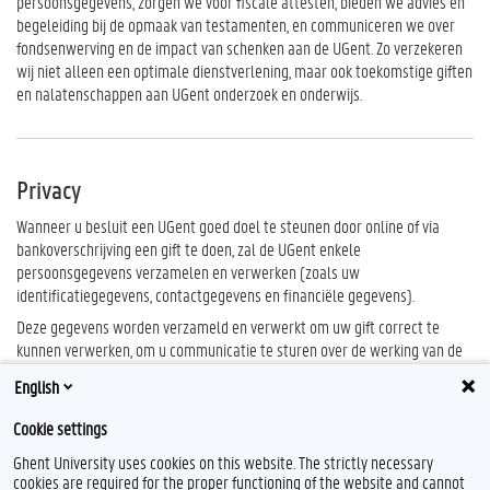
persoonsgegevens, zorgen we voor fiscale attesten, bieden we advies en
begeleiding
bij de opmaak van
testament
en
, en communiceren we over
fondsenwerving en de impact van schenken aan de
UGent
. Zo verzekeren
wij niet alleen een optimale dienstverlening, maar ook toekomstige giften
en nalatenschappen aan
UGent
onderzoek en onderwijs.
Privacy
Wanneer u besluit een UGent goed doel te steunen door online of via
bankoverschrijving een gift te doen, zal de UGent enkele
persoonsgegevens verzamelen en verwerken (zoals uw
identificatiegegevens, contactgegevens en financiële gegevens).
Deze gegevens worden verzameld en verwerkt om uw gift correct te
kunnen verwerken, om u communicatie te sturen over de werking van de
UGent (waaronder fondsenwerving) en om u een fiscaal attest te kunnen
English
afleveren. Indien u geen communicatie meer wenst te ontvangen, kan u
dat melden via
e-mail
.
Cookie settings
Voor meer informatie verwijzen we u graag door naar de
Ghent University uses cookies on this website. The strictly necessary
privacyverklaring van de UGent
.
cookies are required for the proper functioning of the website and cannot