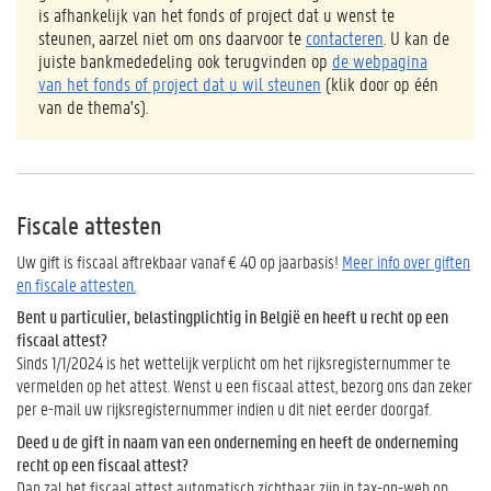
is afhankelijk van het fonds of project dat u wenst te
steunen, aarzel niet om ons daarvoor te
contacteren
. U kan de
juiste bankmededeling ook terugvinden op
de webpagina
van het fonds of project dat u wil steunen
(klik door op één
van de thema's).
Fiscale attesten
Uw gift is fiscaal aftrekbaar vanaf € 40 op jaarbasis!
Meer info over giften
en fiscale attesten.
Bent u particulier, belastingplichtig in België en heeft u recht op een
fiscaal attest?
Sinds 1/1/2024 is het wettelijk verplicht om het rijksregisternummer te
vermelden op het attest. Wenst u een fiscaal attest, bezorg ons dan zeker
per e-mail uw rijksregisternummer indien u dit niet eerder doorgaf.
Deed u de gift in naam van een onderneming en heeft de onderneming
recht op een fiscaal attest?
Dan zal het fiscaal attest automatisch zichtbaar zijn in tax-on-web op