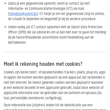
Zodra je een gegevenslek opmerkt, neem je contact op met
Informatie- en Communicatietechnologie (ICT) via mail
(
helpdesk@ugent.be
). ICT helpt je om het gegevenslek stop te zetten,
de schade te beperken en begeleidt je bij de verdere procedure.
Indien nodig zal ICT contact opnemen met de UGent Data Protection
Officer (DPO) die zal adviseren om al dan niet over te gaan tot melding
bij de toezichthoudende autoriteiten en/of mededeling aan de
betrokkenen.
Moet ik rekening houden met cookies?
Cookies zijn kleine tekst- of databestanden, trackers, pixels, plug-ins, apps
of apples die kunnen worden geplaatst op een apparaat dat verbonden is
met het internet. De meest gekende cookies worden geplaatst wanneer
je een website bezoekt of een applicatie gebruikt, zodat deze website of
applicatie informatie over de gebruiker kan verzamelen en opslaan (bv.
taal, persoonlijke voorkeuren, surfgedrag).
Deze informatie kan (in)direct leiden tot de identificatie van een
natuurlijk persoon waardoor cookies persoonsgegevens verzamelen en je