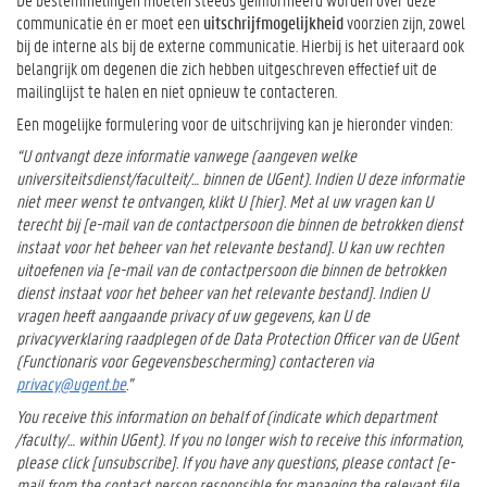
communicatie én er moet een
uitschrijfmogelijkheid
voorzien zijn, zowel
bij de interne als bij de externe communicatie. Hierbij is het uiteraard ook
belangrijk om degenen die zich hebben uitgeschreven effectief uit de
mailinglijst te halen en niet opnieuw te contacteren.
Een mogelijke formulering voor de uitschrijving kan je hieronder vinden:
“U ontvangt deze informatie vanwege (aangeven welke
universiteitsdienst/faculteit/… binnen de UGent). Indien U deze informatie
niet meer wenst te ontvangen, klikt U [hier]. Met al uw vragen kan U
terecht bij [e-mail van de contactpersoon die binnen de betrokken dienst
instaat voor het beheer van het relevante bestand]. U kan uw rechten
uitoefenen via [e-mail van de contactpersoon die binnen de betrokken
dienst instaat voor het beheer van het relevante bestand]. Indien U
vragen heeft aangaande privacy of uw gegevens, kan U de
privacyverklaring raadplegen of de Data Protection Officer van de UGent
(Functionaris voor Gegevensbescherming) contacteren via
privacy@ugent.be
.”
You receive this information on behalf of (indicate which department
/faculty/… within UGent). If you no longer wish to receive this information,
please click [unsubscribe]. If you have any questions, please contact [e-
mail from the contact person responsible for managing the relevant file