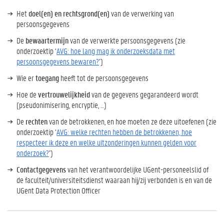
Het
doel(en) en rechtsgrond(en)
van de verwerking van
persoonsgegevens
De
bewaartermijn
van de verwerkte persoonsgegevens (zie
onderzoektip ‘
AVG: hoe lang mag ik onderzoeksdata met
persoonsgegevens bewaren?
’)
Wie er
toegang
heeft tot de persoonsgegevens
Hoe de
vertrouwelijkheid
van de gegevens gegarandeerd wordt
(pseudonimisering, encryptie, …)
De
rechten
van de betrokkenen, en hoe moeten ze deze uitoefenen (zie
onderzoektip ‘
AVG: welke rechten hebben de betrokkenen, hoe
respecteer ik deze en welke uitzonderingen kunnen gelden voor
onderzoek?
’)
Contactgegevens
van het verantwoordelijke UGent-personeelslid of
de faculteit/universiteitsdienst waaraan hij/zij verbonden is en van de
UGent Data Protection Officer