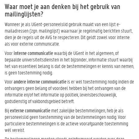
Waar moet je aan denken bij het gebruik van
mailinglijsten?
Wanneer je als UGent-personeelslid gebruik maakt van een lijst e-
mailadressen (zgn. mailinglijst) waarnaar je regelmatig berichten stuurt,
dien je de regels uit de AVG te respecteren. Dit geldt zowel voor interne
als voor externe communicatie.
Voor
interne communicatie
waarbij de UGent in het algemeen, of
bepaalde universiteitsdiensten in het bijzonder, informatie stuurt waarbij
het van essentieel belang is dat de bestemmelingen er kennis van nemen,
is geen toestemming nodig.
Voor
andere interne communicatie
is er wél toestemming nodig indien de
ontvangers geen belang of voordeel hebben bij het ontvangen van de
informatie en/of het informatie op politiek, levensbeschouwelijk,
godsdienstig of vakbondsgebied betreft.
Bij
externe communicatie
met zakelijke bestemmelingen, heb je als
personeelslid geen toestemming van de bestemmelingen nodig. Voor
particuliere bestemmelingen is de actieve voorafgaande toestemming
wél vereist.
De bestemmelingen moeten steeds geïnformeerd worden over deze