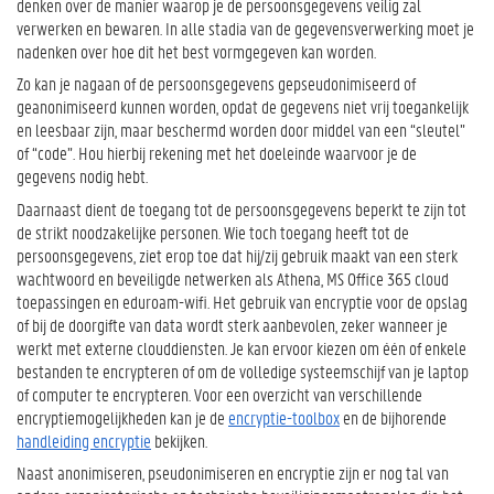
denken over de manier waarop je de persoonsgegevens veilig zal
verwerken en bewaren. In alle stadia van de gegevensverwerking moet je
nadenken over hoe dit het best vormgegeven kan worden.
Zo kan je nagaan of de persoonsgegevens gepseudonimiseerd of
geanonimiseerd kunnen worden, opdat de gegevens niet vrij toegankelijk
en leesbaar zijn, maar beschermd worden door middel van een “sleutel”
of “code”. Hou hierbij rekening met het doeleinde waarvoor je de
gegevens nodig hebt.
Daarnaast dient de toegang tot de persoonsgegevens beperkt te zijn tot
de strikt noodzakelijke personen. Wie toch toegang heeft tot de
persoonsgegevens, ziet erop toe dat hij/zij gebruik maakt van een sterk
wachtwoord en beveiligde netwerken als Athena, MS Office 365 cloud
toepassingen en eduroam-wifi. Het gebruik van encryptie voor de opslag
of bij de doorgifte van data wordt sterk aanbevolen, zeker wanneer je
werkt met externe clouddiensten. Je kan ervoor kiezen om één of enkele
bestanden te encrypteren of om de volledige systeemschijf van je laptop
of computer te encrypteren. Voor een overzicht van verschillende
encryptiemogelijkheden kan je de
encryptie-toolbox
en de bijhorende
handleiding encryptie
bekijken.
Naast anonimiseren, pseudonimiseren en encryptie zijn er nog tal van