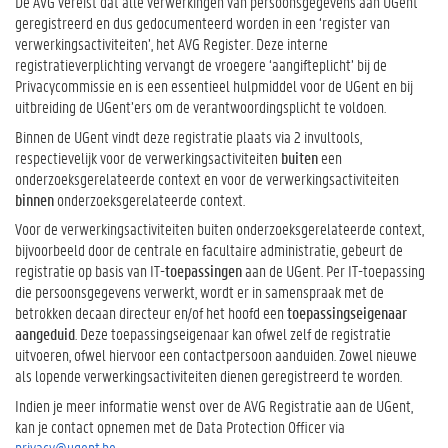
De AVG vereist dat alle verwerkingen van persoonsgegevens aan UGent
geregistreerd en dus gedocumenteerd worden in een ‘register van
verwerkingsactiviteiten’, het AVG Register. Deze interne
registratieverplichting vervangt de vroegere ‘aangifteplicht’ bij de
Privacycommissie en is een essentieel hulpmiddel voor de UGent en bij
uitbreiding de UGent’ers om de verantwoordingsplicht te voldoen.
Binnen de UGent vindt deze registratie plaats via 2 invultools,
respectievelijk voor de verwerkingsactiviteiten
buiten
een
onderzoeksgerelateerde context en voor de verwerkingsactiviteiten
binnen
onderzoeksgerelateerde context.
Voor de verwerkingsactiviteiten buiten onderzoeksgerelateerde context,
bijvoorbeeld door de centrale en facultaire administratie, gebeurt de
registratie op basis van IT-
toepassingen
aan de UGent. Per IT-toepassing
die persoonsgegevens verwerkt, wordt er in samenspraak met de
betrokken decaan directeur en/of het hoofd een
toepassingseigenaar
aangeduid
. Deze toepassingseigenaar kan ofwel zelf de registratie
uitvoeren, ofwel hiervoor een contactpersoon aanduiden. Zowel nieuwe
als lopende verwerkingsactiviteiten dienen geregistreerd te worden.
Indien je meer informatie wenst over de AVG Registratie aan de UGent,
kan je contact opnemen met de Data Protection Officer via
privacy@ugent.be
.