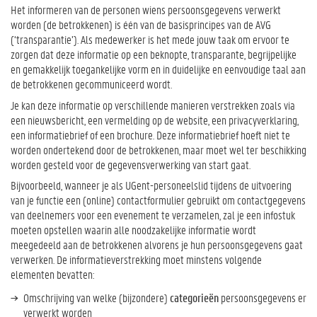
Het informeren van de personen wiens persoonsgegevens verwerkt
worden (de betrokkenen) is één van de basisprincipes van de AVG
(‘transparantie’). Als medewerker is het mede jouw taak om ervoor te
zorgen dat deze informatie op een beknopte, transparante, begrijpelijke
en gemakkelijk toegankelijke vorm en in duidelijke en eenvoudige taal aan
de betrokkenen gecommuniceerd wordt.
Je kan deze informatie op verschillende manieren verstrekken zoals via
een nieuwsbericht, een vermelding op de website, een privacyverklaring,
een informatiebrief of een brochure. Deze informatiebrief hoeft niet te
worden ondertekend door de betrokkenen, maar moet wel ter beschikking
worden gesteld voor de gegevensverwerking van start gaat.
Bijvoorbeeld, wanneer je als UGent-personeelslid tijdens de uitvoering
van je functie een (online) contactformulier gebruikt om contactgegevens
van deelnemers voor een evenement te verzamelen, zal je een infostuk
moeten opstellen waarin alle noodzakelijke informatie wordt
meegedeeld aan de betrokkenen alvorens je hun persoonsgegevens gaat
verwerken. De informatieverstrekking moet minstens volgende
elementen bevatten:
Omschrijving van welke (bijzondere)
categorieën
persoonsgegevens er
verwerkt worden