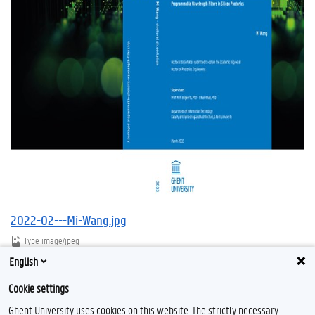
2022-02---Mi-Wang.jpg
Type
image/jpeg
Afmetingen
1333x963
English
Bestandsgrootte
480.1 KB
Cookie settings
Download
Klik voor de volledige weergave van de afbeelding
Ghent University uses cookies on this website. The strictly necessary