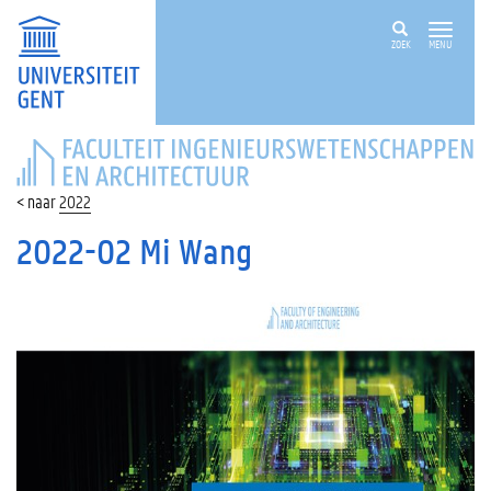
ZOEK
MENU
FACULTEIT
INGENIEURSWETENSCHAPPEN
EN
2022
ARCHITECTUUR
2022-02 Mi Wang