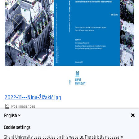
2022-11---Nina-Žižakić.jpg
Type
image/jpeg
Afmetingen
1324x963
English
Bestandsgrootte
874.4 KB
Cookie settings
Download
Klik voor de volledige weergave van de afbeelding
Ghent University uses cookies on this website. The strictly necessary