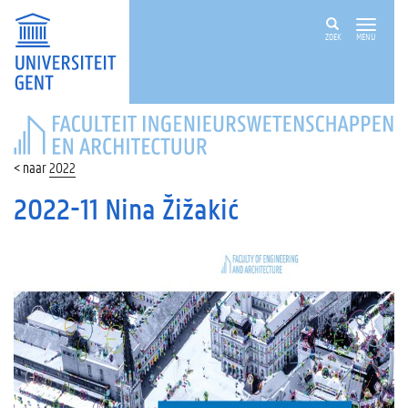
ZOEK
MENU
FACULTEIT
INGENIEURSWETENSCHAPPEN
EN
2022
ARCHITECTUUR
2022-11 Nina Žižakić