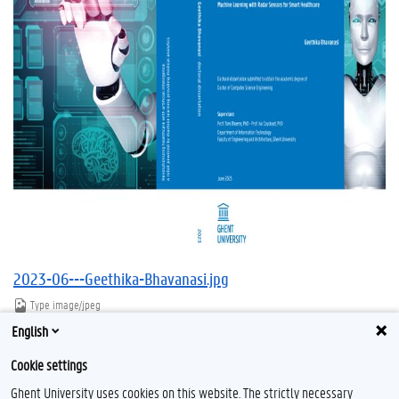
2023-06---Geethika-Bhavanasi.jpg
Type
image/jpeg
Afmetingen
1337x963
English
Bestandsgrootte
690.2 KB
Cookie settings
Download
Klik voor de volledige weergave van de afbeelding
Ghent University uses cookies on this website. The strictly necessary