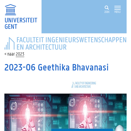
ZOEK
MENU
FACULTEIT
INGENIEURSWETENSCHAPPEN
EN
2023
ARCHITECTUUR
2023-06 Geethika Bhavanasi