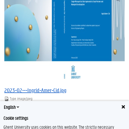
2023-02---Ingrid-Amer-Cid.jpg
Type
image/jpeg
Afmetingen
1361x963
English
Bestandsgrootte
340.5 KB
Cookie settings
Download
Klik voor de volledige weergave van de afbeelding
Ghent University uses cookies on this website. The strictly necessary