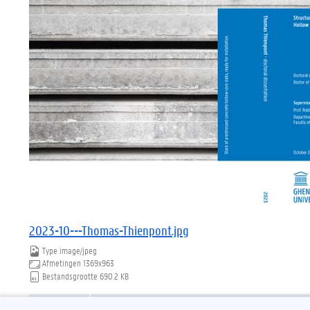
2023-10---Thomas-Thienpont.jpg
Type
image/jpeg
Afmetingen
1369x963
Bestandsgrootte
690.2 KB
Download
Klik voor de volledige weergave van de afbeelding