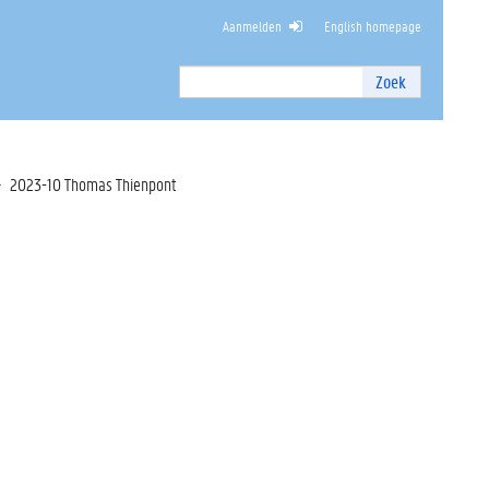
Aanmelden
English homepage
PEN EN ARCHITECTUUR
Zoek
Zoek
I
n
t
e
2023-10 Thomas Thienpont
r
n
z
o
e
k
e
n