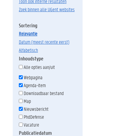
Toon ook interne resultaten
Zoek binnen alle UGent websites
Sortering
relevantie
datum (meest recente eerst)
alfabetisch
Inhoudstype
Alle opties aan/uit
Webpagina
Agenda-item
Downloadbaar bestand
Map
Nieuwsbericht
PhdDefense
Vacature
Publicatiedatum