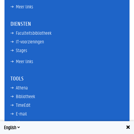
Meer links
DIENSTEN
Faculteitsbibliotheek
IT-voorzieningen
Stages
Meer links
TOOLS
Athena
Bibliotheek
TimeEdit
E-mail
Ufora
English
Oasis