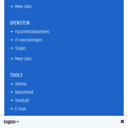
Meer links
DIENSTEN
Faculteitsbibliotheek
IT-voorzieningen
Stages
Meer links
TOOLS
Athena
Bibliotheek
TimeEdit
E-mail
Ufora
English
Oasis