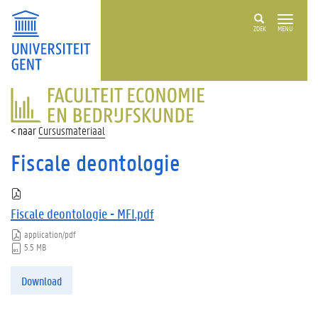
ZOEK
MENU
FACULTEIT
ECONOMIE
EN
Cursusmateriaal
BEDRIJFSKUNDE
Fiscale deontologie
Fiscale deontologie - MFI.pdf
application/pdf
5.5 MB
Download