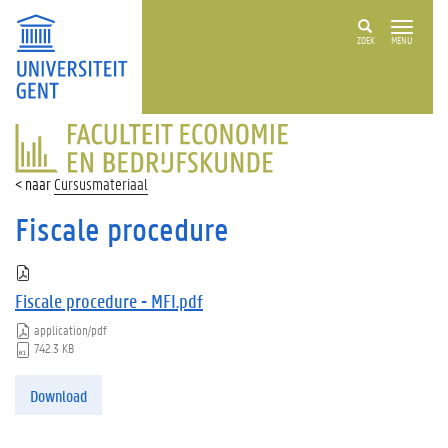
ZOEK
MENU
FACULTEIT
ECONOMIE
EN
Cursusmateriaal
BEDRIJFSKUNDE
Fiscale procedure
Fiscale procedure - MFI.pdf
application/pdf
742.3 KB
Download