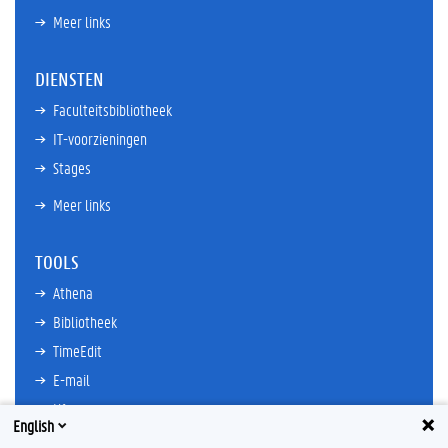
Meer links
DIENSTEN
Faculteitsbibliotheek
IT-voorzieningen
Stages
Meer links
TOOLS
Athena
Bibliotheek
TimeEdit
E-mail
Ufora
English
Oasis