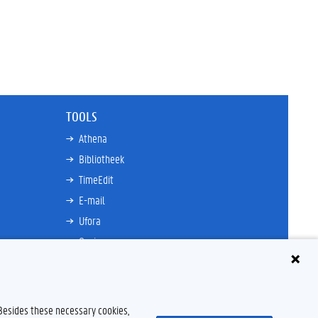
TOOLS
Athena
Bibliotheek
TimeEdit
E-mail
Ufora
Oasis
Research Explorer
 Besides these necessary cookies,