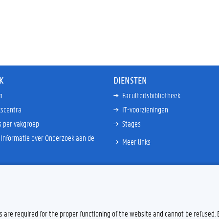
K
DIENSTEN
n
Faculteitsbibliotheek
scentra
IT-voorzieningen
s per vakgroep
Stages
Informatie over Onderzoek aan de
Meer links
es are required for the proper functioning of the website and cannot be refused.