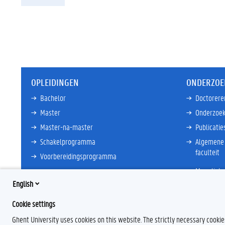
OPLEIDINGEN
ONDERZOE
Bachelor
Doctorere
Master
Onderzoek
Master-na-master
Publicatie
Schakelprogramma
Algemene 
faculteit
Voorbereidingsprogramma
Meer links
Meer links
English
Cookie settings
Ghent University uses cookies on this website. The strictly necessary cooki