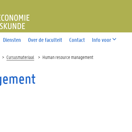
T ECONOMIE EN BEDRIJFS
Diensten
Over de faculteit
Contact
Info voor
Cursusmateriaal
Human resource management
gement