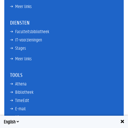
Meer links
DIENSTEN
Faculteitsbibliotheek
IT-voorzieningen
Stages
Meer links
TOOLS
Athena
Bibliotheek
TimeEdit
E-mail
Ufora
English
Oasis