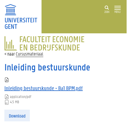
ZOEK
MENU
FACULTEIT
ECONOMIE
EN
Cursusmateriaal
BEDRIJFSKUNDE
Inleiding bestuurskunde
Inleiding bestuurskunde - Ba1 BPM.pdf
application/pdf
4.5 MB
Download