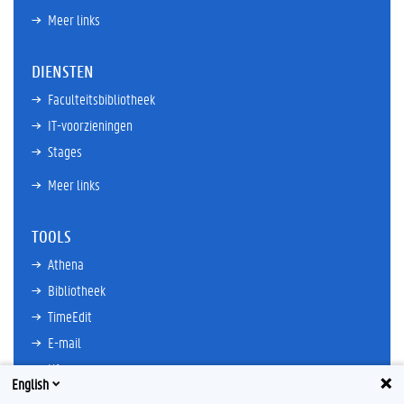
Meer links
DIENSTEN
Faculteitsbibliotheek
IT-voorzieningen
Stages
Meer links
TOOLS
Athena
Bibliotheek
TimeEdit
E-mail
Ufora
English
Oasis