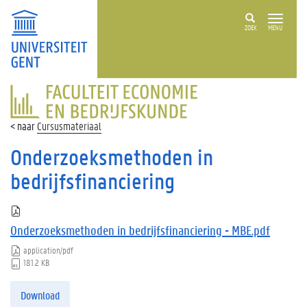
ZOEK
MENU
FACULTEIT
ECONOMIE
EN
Cursusmateriaal
BEDRIJFSKUNDE
Onderzoeksmethoden in
bedrijfsfinanciering
Onderzoeksmethoden in bedrijfsfinanciering - MBE.pdf
application/pdf
181.2 KB
Download