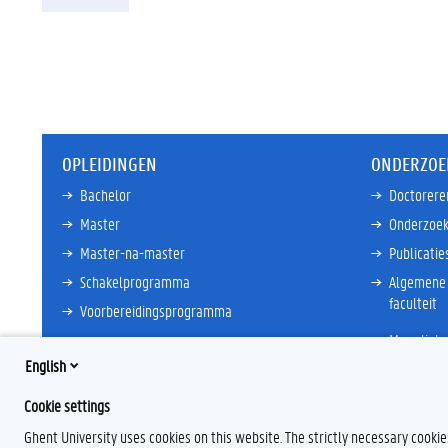
OPLEIDINGEN
ONDERZOE
Bachelor
Doctorere
Master
Onderzoek
Master-na-master
Publicatie
Schakelprogramma
Algemene 
faculteit
Voorbereidingsprogramma
Meer links
Meer links
English
Cookie settings
Ghent University uses cookies on this website. The strictly necessary cooki