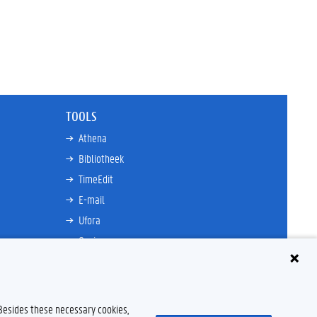
TOOLS
Athena
Bibliotheek
TimeEdit
E-mail
Ufora
Oasis
Research Explorer
 Besides these necessary cookies,