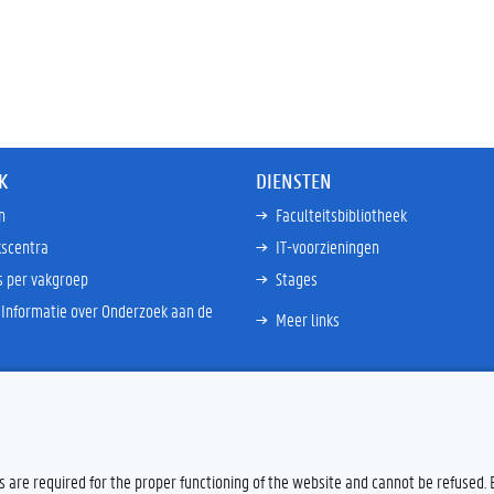
K
DIENSTEN
n
Faculteitsbibliotheek
scentra
IT-voorzieningen
s per vakgroep
Stages
Informatie over Onderzoek aan de
Meer links
es are required for the proper functioning of the website and cannot be refused.