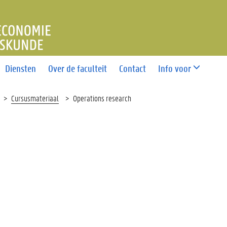
T ECONOMIE EN BEDRIJFS
Diensten
Over de faculteit
Contact
Info voor
Cursusmateriaal
Operations research