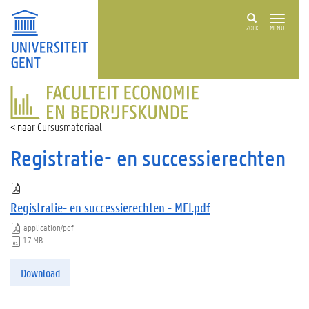
ZOEK
MENU
FACULTEIT
ECONOMIE
EN
Cursusmateriaal
BEDRIJFSKUNDE
Registratie- en successierechten
Registratie- en successierechten - MFI.pdf
application/pdf
1.7 MB
Download