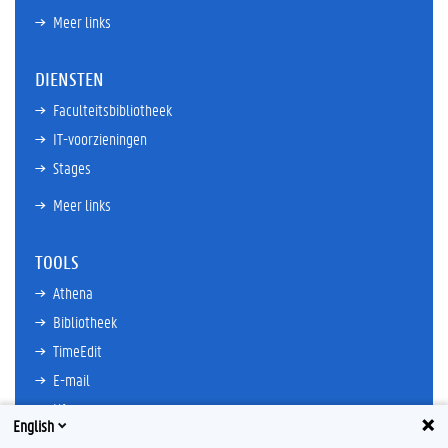
Meer links
DIENSTEN
Faculteitsbibliotheek
IT-voorzieningen
Stages
Meer links
TOOLS
Athena
Bibliotheek
TimeEdit
E-mail
Ufora
English
Oasis