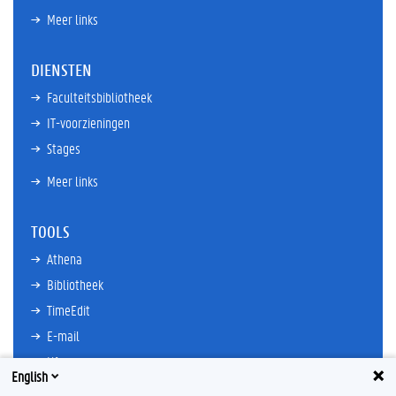
Meer links
DIENSTEN
Faculteitsbibliotheek
IT-voorzieningen
Stages
Meer links
TOOLS
Athena
Bibliotheek
TimeEdit
E-mail
Ufora
English
Oasis