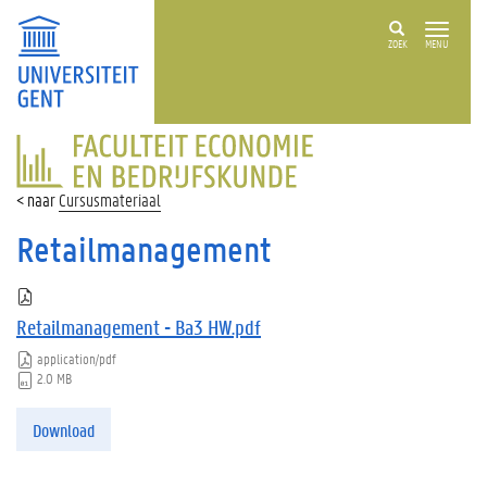
ZOEK
MENU
FACULTEIT
ECONOMIE
EN
Cursusmateriaal
BEDRIJFSKUNDE
Retailmanagement
Retailmanagement - Ba3 HW.pdf
application/pdf
2.0 MB
Download