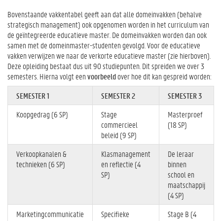
Bovenstaande vakkentabel geeft aan dat alle domeinvakken (behalve
strategisch management) ook opgenomen worden in het curriculum van
de geïntegreerde educatieve master. De domeinvakken worden dan ook
samen met de domeinmaster-studenten gevolgd. Voor de educatieve
vakken verwijzen we naar de verkorte educatieve master (zie hierboven).
Deze opleiding bestaat dus uit 90 studiepunten. Dit spreiden we over 3
semesters. Hierna volgt een
voorbeeld
over hoe dit kan gespreid worden:
SEMESTER 1
SEMESTER 2
SEMESTER 3
Koopgedrag (6 SP)
Stage
Masterproef
commercieel
(18 SP)
beleid (9 SP)
Verkoopkanalen &
Klasmanagement
De leraar
technieken (6 SP)
en reflectie (4
binnen
SP)
school en
maatschappij
(4 SP)
Marketingcommunicatie
Specifieke
Stage B (4