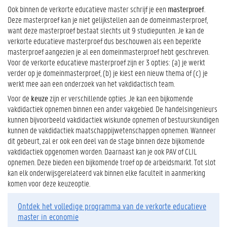
Ook binnen de verkorte educatieve master schrijf je een
masterproef
.
Deze masterproef kan je niet gelijkstellen aan de domeinmasterproef,
want deze masterproef bestaat slechts uit 9 studiepunten. Je kan de
verkorte educatieve masterproef dus beschouwen als een beperkte
masterproef aangezien je al een domeinmasterproef hebt geschreven.
Voor de verkorte educatieve masterproef zijn er 3 opties: (a) je werkt
verder op je domeinmasterproef, (b) je kiest een nieuw thema of (c) je
werkt mee aan een onderzoek van het vakdidactisch team.
Voor de
keuze
zijn er verschillende opties. Je kan een bijkomende
vakdidactiek opnemen binnen een ander vakgebied. De handelsingenieurs
kunnen bijvoorbeeld vakdidactiek wiskunde opnemen of bestuurskundigen
kunnen de vakdidactiek maatschappijwetenschappen opnemen. Wanneer
dit gebeurt, zal er ook een deel van de stage binnen deze bijkomende
vakdidactiek opgenomen worden. Daarnaast kan je ook PAV of CLIL
opnemen. Deze bieden een bijkomende troef op de arbeidsmarkt. Tot slot
kan elk onderwijsgerelateerd vak binnen elke faculteit in aanmerking
komen voor deze keuzeoptie.
Ontdek het volledige programma van de verkorte educatieve
master in economie