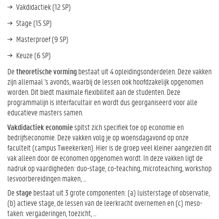
Vakdidactiek (12 SP)
Stage (15 SP)
Masterproef (9 SP)
Keuze (6 SP)
De
theoretische vorming
bestaat uit 4 opleidingsonderdelen. Deze vakken
zijn allemaal 's avonds, waarbij de lessen ook hoofdzakelijk opgenomen
worden. Dit biedt maximale flexibiliteit aan de studenten. Deze
programmalijn is interfacultair en wordt dus georganiseerd voor alle
educatieve masters samen.
Vakdidactiek economie
spitst zich specifiek toe op economie en
bedrijfseconomie. Deze vakken volg je op woensdagavond op onze
faculteit (campus Tweekerken). Hier is de groep veel kleiner aangezien dit
vak alleen door de economen opgenomen wordt. In deze vakken ligt de
nadruk op vaardigheden: duo-stage, co-teaching, microteaching, workshop
lesvoorbereidingen maken, ...
De
stage
bestaat uit 3 grote componenten: (a) luisterstage of observatie,
(b) actieve stage, de lessen van de leerkracht overnemen en (c) meso-
taken: vergaderingen, toezicht, ...