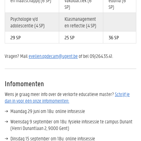
en maatschappij (6 SP)
vakdidactiek (6
eduma (6
SP)
SP)
Psychologie v/d
Klasmanagement
adolescentie (4 SP)
en reflectie (4 SP)
29 SP
25 SP
36 SP
Vragen? Mail
evelien.opdecam@ugent.be
of bel 09/264.35.41.
Infomomenten
Wens je graag meer info over de verkorte educatieve master?
Schrijf je
dan in voor één onze infomomenten:
Maandag 29 juni om 18u: online infosessie
Woensdag 9 september om 18u: fysieke infosessie te campus Dunant
(Henri Dunantlaan 2, 9000 Gent)
Dinsdag 15 september om 18u: online infosessie