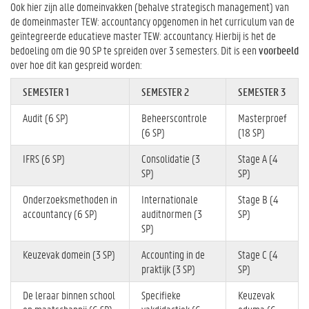
Ook hier zijn alle domeinvakken (behalve strategisch management) van
de domeinmaster TEW: accountancy opgenomen in het curriculum van de
geïntegreerde educatieve master TEW: accountancy. Hierbij is het de
bedoeling om die 90 SP te spreiden over 3 semesters. Dit is een
voorbeeld
over hoe dit kan gespreid worden:
SEMESTER 1
SEMESTER 2
SEMESTER 3
Audit (6 SP)
Beheerscontrole
Masterproef
(6 SP)
(18 SP)
IFRS (6 SP)
Consolidatie (3
Stage A (4
SP)
SP)
Onderzoeksmethoden in
Internationale
Stage B (4
accountancy (6 SP)
auditnormen (3
SP)
SP)
Keuzevak domein (3 SP)
Accounting in de
Stage C (4
praktijk (3 SP)
SP)
De leraar binnen school
Specifieke
Keuzevak