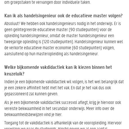
om groepstaken te vervangen door individuele taken.
Kan ik als handelsingenieur ook de educatieve master volgen?
Absoluut! We hebben ook handelsingenieurs nodig in het onderwijs. Er is
geen geïntegreerde educatieve master (90 studiepunten) voor de
opleiding handelsingenieur, omdat de master handelsingenieur een
tweejarige opleiding is (120 studiepunten). Handelsingenieur kunnen wel
de verkorte educatieve master economie (60 studiepunten) volgen,
aansluitend op hun masteropleiding als handelsingenieur.
Welke bijkomende vakdidactiek kan ik kiezen binnen het
keuzeluik?
Indien je een bijkomende vakdidactiek wil volgen, is het wel belangrijk dat
je een zekere affiniteit hebt met het vak. En dat je het vak dus ook
gepassioneerd zal kunnen geven.
Als je een bijkomende vakdidactiek succesvol aflegt, krijg je hiervoor ook
vereiste bekwaamheid in het secundair onderwijs. Meer info over de
bekwaamheidsbewijzen vind je hier.
Toegang tot de vakdidactiek is afhankelijk van de vooropleiding. Hiervoor
verwijzen we naar de studiegids. Hierbij geven we al een aantal