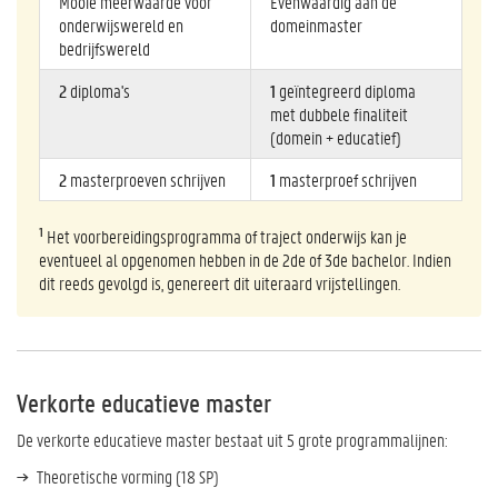
Mooie meerwaarde voor
Evenwaardig aan de
onderwijswereld en
domeinmaster
bedrijfswereld
2
diploma's
1
geïntegreerd diploma
met dubbele finaliteit
(domein + educatief)
2
masterproeven schrijven
1
masterproef schrijven
1
Het voorbereidingsprogramma of traject onderwijs kan je
eventueel al opgenomen hebben in de 2de of 3de bachelor. Indien
dit reeds gevolgd is, genereert dit uiteraard vrijstellingen.
Verkorte educatieve master
De verkorte educatieve master bestaat uit 5 grote programmalijnen:
Theoretische vorming (18 SP)