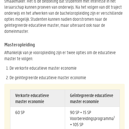
smaakmaker. Het is de bedoeling dat studenten met interesse in het
leraarschap kunnen proeven van onderwijs. Na het volgen van dit traject
onderwijs en het afwerken van de bacheloropleiding zijn er verschillende
opties mogelijk. Studenten kunnen nadien doorstromen naar de
geïntegreerde educatieve master, maar uiteraard ook naar de
domeinmaster.
Masteropleiding
Afhankelijk van je vooropleiding zijn er twee opties om de educatieve
master te volgen:
De verkorte educatieve master economie
De geïntegreerde educatieve master economie
Verkorte educatieve
Geïntegreerde educatieve
master economie
master economie
60 SP
90 SP + 15 SP
1
Voorbereidingsprogramma
= 105 SP