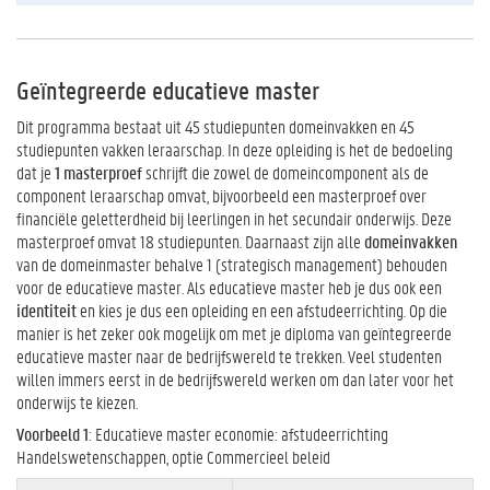
Geïntegreerde educatieve master
Dit programma bestaat uit 45 studiepunten domeinvakken en 45
studiepunten vakken leraarschap. In deze opleiding is het de bedoeling
dat je
1 masterproef
schrijft die zowel de domeincomponent als de
component leraarschap omvat, bijvoorbeeld een masterproef over
financiële geletterdheid bij leerlingen in het secundair onderwijs. Deze
masterproef omvat 18 studiepunten. Daarnaast zijn alle
domeinvakken
van de domeinmaster behalve 1 (strategisch management) behouden
voor de educatieve master. Als educatieve master heb je dus ook een
identiteit
en kies je dus een opleiding en een afstudeerrichting. Op die
manier is het zeker ook mogelijk om met je diploma van geïntegreerde
educatieve master naar de bedrijfswereld te trekken. Veel studenten
willen immers eerst in de bedrijfswereld werken om dan later voor het
onderwijs te kiezen.
Voorbeeld 1
: Educatieve master economie: afstudeerrichting
Handelswetenschappen, optie Commercieel beleid