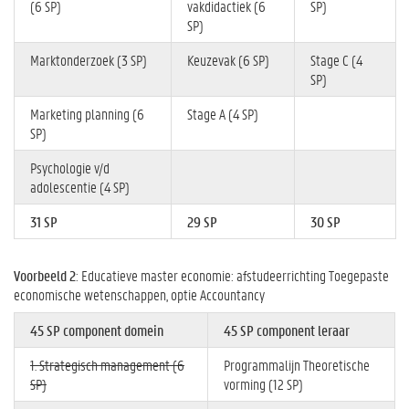
(6 SP)
vakdidactiek (6
SP)
SP)
Marktonderzoek (3 SP)
Keuzevak (6 SP)
Stage C (4
SP)
Marketing planning (6
Stage A (4 SP)
SP)
Psychologie v/d
adolescentie (4 SP)
31 SP
29 SP
30 SP
Voorbeeld 2
: Educatieve master economie: afstudeerrichting Toegepaste
economische wetenschappen, optie Accountancy
45 SP component domein
45 SP component leraar
1. Strategisch management (6
Programmalijn Theoretische
SP)
vorming (12 SP)