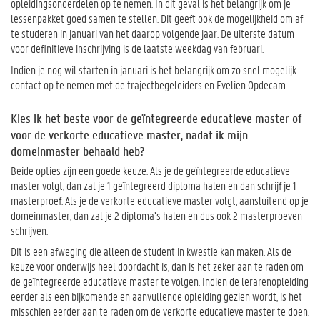
opleidingsonderdelen op te nemen. In dit geval is het belangrijk om je
lessenpakket goed samen te stellen. Dit geeft ook de mogelijkheid om af
te studeren in januari van het daarop volgende jaar. De uiterste datum
voor definitieve inschrijving is de laatste weekdag van februari.
Indien je nog wil starten in januari is het belangrijk om zo snel mogelijk
contact op te nemen met de trajectbegeleiders en Evelien Opdecam.
Kies ik het beste voor de geïntegreerde educatieve master of
voor de verkorte educatieve master, nadat ik mijn
domeinmaster behaald heb?
Beide opties zijn een goede keuze. Als je de geïntegreerde educatieve
master volgt, dan zal je 1 geïntegreerd diploma halen en dan schrijf je 1
masterproef. Als je de verkorte educatieve master volgt, aansluitend op je
domeinmaster, dan zal je 2 diploma’s halen en dus ook 2 masterproeven
schrijven.
Dit is een afweging die alleen de student in kwestie kan maken. Als de
keuze voor onderwijs heel doordacht is, dan is het zeker aan te raden om
de geïntegreerde educatieve master te volgen. Indien de lerarenopleiding
eerder als een bijkomende en aanvullende opleiding gezien wordt, is het
misschien eerder aan te raden om de verkorte educatieve master te doen.