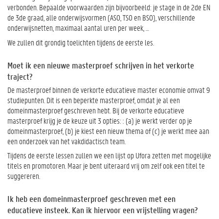
verbonden. Bepaalde voorwaarden zijn bijvoorbeeld: je stage in de 2de EN
de 3de graad, alle onderwijsvormen (ASO, TSO en BSO), verschillende
onderwijsnetten, maximaal aantal uren per week, …
We zullen dit grondig toelichten tijdens de eerste les.
Moet ik een nieuwe masterproef schrijven in het verkorte
traject?
De masterproef binnen de verkorte educatieve master economie omvat 9
studiepunten. Dit is een beperkte masterproef, omdat je al een
domeinmasterproef geschreven hebt. Bij de verkorte educatieve
masterproef krijg je de keuze uit 3 opties: : (a) je werkt verder op je
domeinmasterproef, (b) je kiest een nieuw thema of (c) je werkt mee aan
een onderzoek van het vakdidactisch team.
Tijdens de eerste lessen zullen we een lijst op Ufora zetten met mogelijke
titels en promotoren. Maar je bent uiteraard vrij om zelf ook een titel te
suggereren.
Ik heb een domeinmasterproef geschreven met een
educatieve insteek. Kan ik hiervoor een vrijstelling vragen?