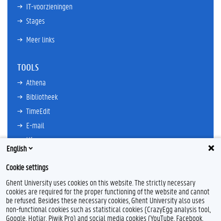
IT-voorzieningen
Stages
Meer links
TOOLS
Athena
Bibliotheek
TimeEdit
E-mail
Ufora
English
Oasis
Cookie settings
Research Explorer
Ghent University uses cookies on this website. The strictly necessary
cookies are required for the proper functioning of the website and cannot
be refused. Besides these necessary cookies, Ghent University also uses
non-functional cookies such as statistical cookies (CrazyEgg analysis tool,
F
T
L
Y
F
Google, Hotjar, Piwik Pro) and social media cookies (YouTube, Facebook,