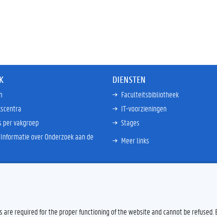
K
DIENSTEN
n
Faculteitsbibliotheek
scentra
IT-voorzieningen
s per vakgroep
Stages
Informatie over Onderzoek aan de
Meer links
es are required for the proper functioning of the website and cannot be refused.