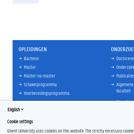
OPLEIDINGEN
ONDERZOE
Bachelor
Doctorere
Master
Onderzoek
Master-na-master
Publicatie
Schakelprogramma
Algemene 
faculteit
Voorbereidingsprogramma
Meer links
Meer links
English
Cookie settings
Ghent University uses cookies on this website. The strictly necessary cooki