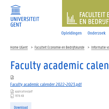
FACULTEI
Opleidingen
Onderzoek
Home UGent
Faculteit Economie en Bedrijfskunde
Informatie v
Faculty academic cale
Faculty academic calender 2022-2023.pdf
application/pdf
197.6 KB
Download