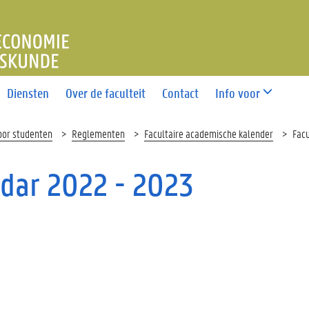
T ECONOMIE EN BEDRIJFS
Diensten
Over de faculteit
Contact
Info voor
oor studenten
Reglementen
Facultaire academische kalender
Fac
ndar 2022 - 2023