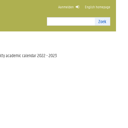
Aanmelden
English homepage
KUNDE
Zoek
Zoek
I
n
t
e
r
ulty academic calendar 2022 - 2023
n
z
o
e
k
e
n