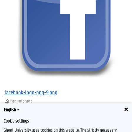
facebook-logo-png-9.png
Type
image/png
Afmetingen
1403x1258
English
Bestandsgrootte
170.3 KB
Cookie settings
Download
Klik voor de volledige weergave van de afbeelding
Ghent University uses cookies on this website. The strictly necessary