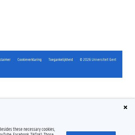
claimer
Cookieverklaring
Toegankelijkheid
© 2026 Universiteit Gent
 Besides these necessary cookies,
YouTube, Facebook, TikTok). Those