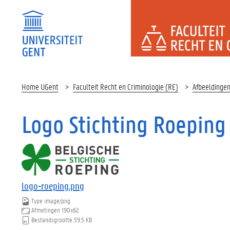
FACULTEI
Home UGent
Faculteit Recht en Criminologie (RE)
Afbeeldinge
Logo Stichting Roeping
logo-roeping.png
Type
image/png
Afmetingen
190x62
Bestandsgrootte
59.5 KB