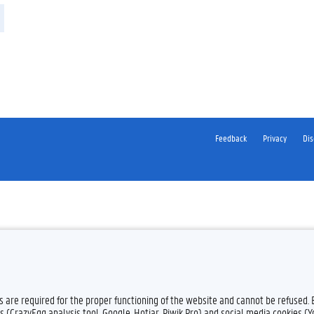
Feedback
Privacy
Dis
es are required for the proper functioning of the website and cannot be refused.
s (CrazyEgg analysis tool, Google, Hotjar, Piwik Pro) and social media cookies (