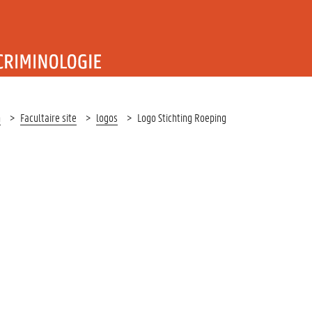
T RECHT EN CRIMINOLOGIE
n
Facultaire site
logos
Logo Stichting Roeping