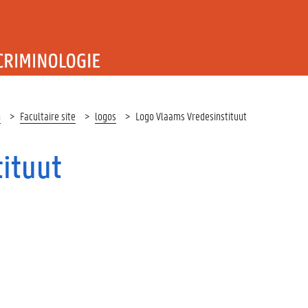
T RECHT EN CRIMINOLOGIE
n
Facultaire site
logos
Logo Vlaams Vredesinstituut
ituut