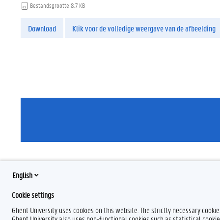
Bestandsgrootte
8.7 KB
Download
Klik voor de volledige weergave van de afbeelding
English
Cookie settings
Ghent University uses cookies on this website. The strictly necessary cooki
Ghent University also uses non-functional cookies such as statistical cookie