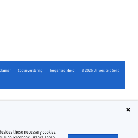
claimer
Cookieverklaring
Toegankelijkheid
© 2026 Universiteit Gent
 Besides these necessary cookies,
YouTube, Facebook, TikTok). Those