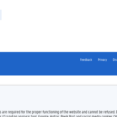
Feedback
Privacy
Dis
es are required for the proper functioning of the website and cannot be refused.
s (CrazyEgg analysis tool, Google, Hotjar, Piwik Pro) and social media cookies (