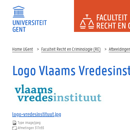
FACULTEI
Home UGent
Faculteit Recht en Criminologie (RE)
Afbeeldinge
Logo Vlaams Vredesinst
logo-vredesinstituut.jpg
Type
image/jpeg
Afmetingen
317x93