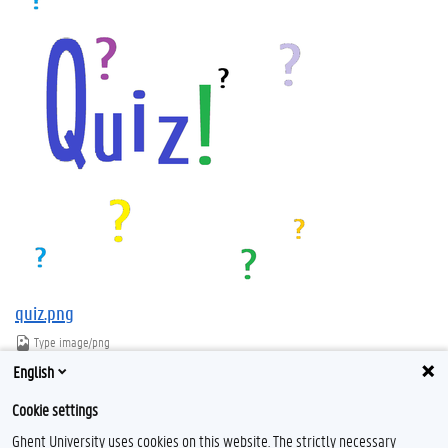
quiz.png
Type
image/png
Afmetingen
665x1014
English
Bestandsgrootte
23.6 KB
Cookie settings
Download
Klik voor de volledige weergave van de afbeelding
Ghent University uses cookies on this website. The strictly necessary