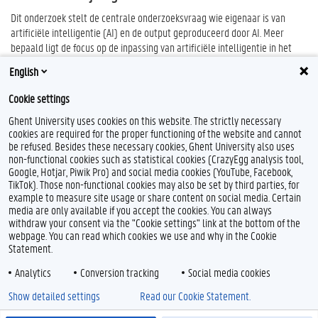
Dit onderzoek stelt de centrale onderzoeksvraag wie eigenaar is van
artificiële intelligentie (AI) en de output geproduceerd door AI. Meer
bepaald ligt de focus op de inpassing van artificiële intelligentie in het
bredere vermogensrecht, met name het goederenrecht en de
English
intellectuele rechten.
Cookie settings
Ghent University uses cookies on this website. The strictly necessary
cookies are required for the proper functioning of the website and cannot
be refused. Besides these necessary cookies, Ghent University also uses
non-functional cookies such as statistical cookies (CrazyEgg analysis tool,
Google, Hotjar, Piwik Pro) and social media cookies (YouTube, Facebook,
TikTok). Those non-functional cookies may also be set by third parties, for
example to measure site usage or share content on social media. Certain
Feedback
media are only available if you accept the cookies. You can always
withdraw your consent via the "Cookie settings" link at the bottom of the
Privacy
webpage. You can read which cookies we use and why in the Cookie
Disclaimer
Statement.
Cookieverklaring
Analytics
Conversion tracking
Social media cookies
Toegankelijkheid
Show detailed settings
Read our Cookie Statement.
© 2026 Universiteit Gent