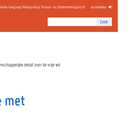
Home Vakgroep Metajuridica, Privaat- en Ondernemingsrecht
Aanmelden
Zoek
Zoek
I
n
t
e
r
n
enschappelijke debat over de vrije wil
z
o
e
k
e
e met
n