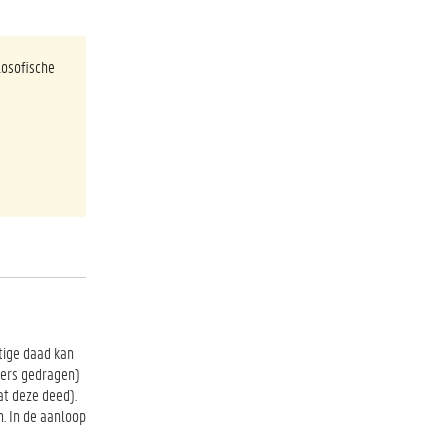
losofische
atige daad kan
ders gedragen)
t deze deed).
. In de aanloop