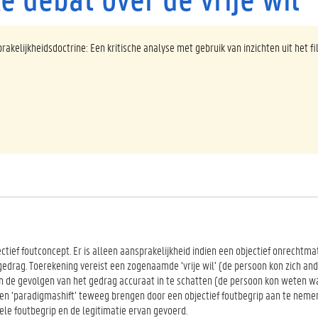
rakelijkheidsdoctrine: Een kritische analyse met gebruik van inzichten uit het fi
ctief foutconcept. Er is alleen aansprakelijkheid indien een objectief onrechtm
gedrag. Toerekening vereist een zogenaamde ‘vrije wil’ (de persoon kon zich an
 de gevolgen van het gedrag accuraat in te schatten (de persoon kon weten wa
en ‘paradigmashift’ teweeg brengen door een objectief foutbegrip aan te nemen
ele foutbegrip en de legitimatie ervan gevoerd.