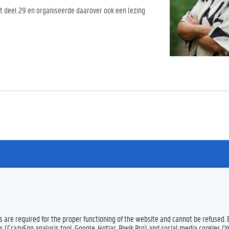
aat deel 29 en organiseerde daarover ook een lezing
Feedback
Privacy
Dis
es are required for the proper functioning of the website and cannot be refused.
s (CrazyEgg analysis tool, Google, Hotjar, Piwik Pro) and social media cookies (