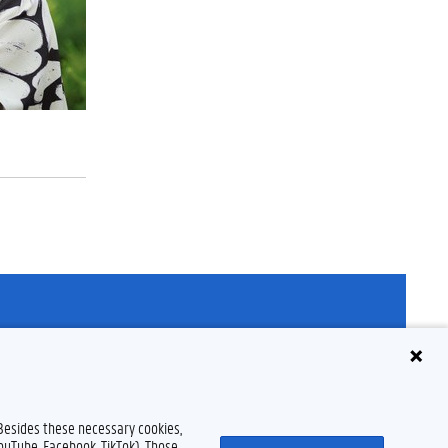
claimer
Cookieverklaring
Toegankelijkheid
© 2026 Universiteit Gent
 Besides these necessary cookies,
YouTube, Facebook, TikTok). Those