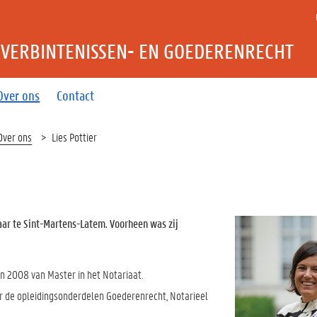
VERBINTENISSEN- EN GOEDERENRECHT
Over ons
Contact
Over ons
Lies Pottier
aar te Sint-Martens-Latem. Voorheen was zij
in 2008 van Master in het Notariaat.
r de opleidingsonderdelen
Goederenrecht, Notarieel