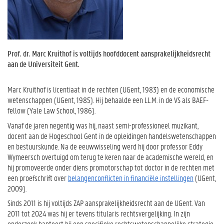
Prof. dr. Marc Kruithof is voltijds hoofddocent aansprakelijkheidsrecht
aan de Universiteit Gent.
Marc Kruithof is licentiaat in de rechten (UGent, 1983) en de economische
wetenschappen (UGent, 1985). Hij behaalde een LL.M. in de VS als BAEF-
fellow (Yale Law School, 1986).
Vanaf de jaren negentig was hij, naast semi-professioneel muzikant,
docent aan de Hogeschool Gent in de opleidingen handelswetenschappen
en bestuurskunde. Na de eeuwwisseling werd hij door professor Eddy
Wymeersch overtuigd om terug te keren naar de academische wereld, en
hij promoveerde onder diens promotorschap tot doctor in de rechten met
een proefschrift over
belangenconflicten in financiële instellingen
(UGent,
2009).
Sinds 2011 is hij voltijds ZAP aansprakelijkheidsrecht aan de UGent. Van
2011 tot 2024 was hij er tevens titularis rechtsvergelijking. In zijn
onderzoek hanteert hij een specifieke rechtswetenschappelijke strategie,