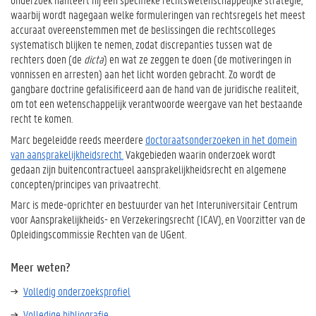
waarbij wordt nagegaan welke formuleringen van rechtsregels het meest
accuraat overeenstemmen met de beslissingen die rechtscolleges
systematisch blijken te nemen, zodat discrepanties tussen wat de
rechters doen (de
dicta
) en wat ze zeggen te doen (de motiveringen in
vonnissen en arresten) aan het licht worden gebracht. Zo wordt de
gangbare doctrine gefalisificeerd aan de hand van de juridische realiteit,
om tot een wetenschappelijk verantwoorde weergave van het bestaande
recht te komen.
Marc begeleidde reeds meerdere
doctoraatsonderzoeken in het domein
van aansprakelijkheidsrecht.
Vakgebieden waarin onderzoek wordt
gedaan zijn buitencontractueel aansprakelijkheidsrecht en algemene
concepten/principes van privaatrecht.
Marc is mede-oprichter en bestuurder van het Interuniversitair Centrum
voor Aansprakelijkheids- en Verzekeringsrecht (ICAV), en Voorzitter van de
Opleidingscommissie Rechten van de UGent.
Meer weten?
Volledig onderzoeksprofiel
Volledige bibliografie