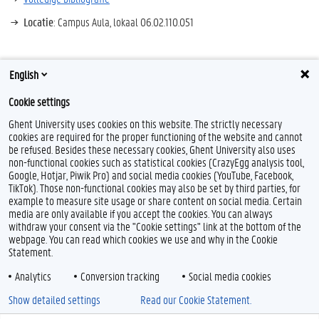
Locatie
: Campus Aula, lokaal 06.02.110.051
English
Delen op LinkedIn
Cookie settings
Ghent University uses cookies on this website. The strictly necessary
cookies are required for the proper functioning of the website and cannot
be refused. Besides these necessary cookies, Ghent University also uses
non-functional cookies such as statistical cookies (CrazyEgg analysis tool,
Google, Hotjar, Piwik Pro) and social media cookies (YouTube, Facebook,
TikTok). Those non-functional cookies may also be set by third parties, for
example to measure site usage or share content on social media. Certain
Feedback
media are only available if you accept the cookies. You can always
withdraw your consent via the "Cookie settings" link at the bottom of the
Privacy
webpage. You can read which cookies we use and why in the Cookie
Disclaimer
Statement.
Cookieverklaring
Analytics
Conversion tracking
Social media cookies
Toegankelijkheid
Show detailed settings
Read our Cookie Statement.
© 2026 Universiteit Gent