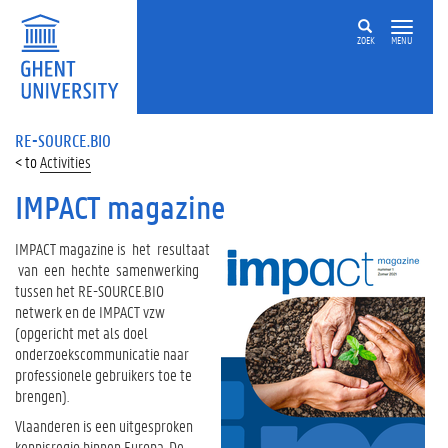
ZOEK
MENU
RE-SOURCE.BIO
Activities
IMPACT magazine
IMPACT magazine is het resultaat
van een hechte samenwerking
tussen het RE-SOURCE.BIO
netwerk en de IMPACT vzw
(opgericht met als doel
onderzoekscommunicatie naar
professionele gebruikers toe te
brengen).
Vlaanderen is een uitgesproken
kennisregio binnen Europa. De