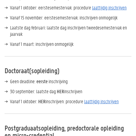
Vanaf 1 oktober: eerstesemestervak: procedure
laattijdig inschrijven
Vanaf 15 november: eerstesemestervak: inschrijven onmogelijk
Laatste dag februari: laatste dag inschrijven tweedesemestervak en
jaarvak
Vanaf 1 maart: inschrijven onmogelijk
Doctoraat(sopleiding)
Geen deadline:
eerste
inschrijving
30 september: laatste dag
HER
inschrijven
Vanaf 1 oktober:
HER
inschrijven: procedure
laattijdig inschrijven
Postgraduaatsopleiding, predoctorale opleiding
en micro-credential