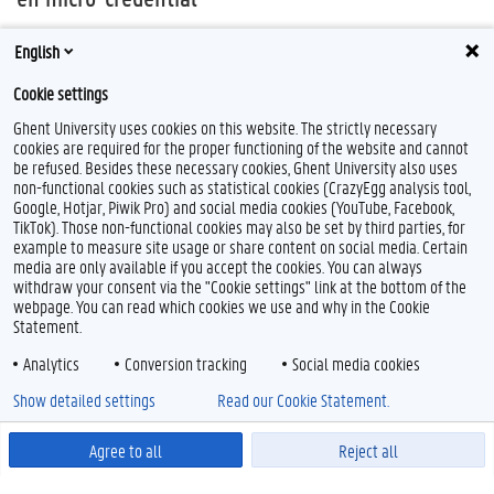
Inschrijvingsperiode bepaald door faculteit
English
Vanaf 1 maart: inschrijven onmogelijk voor postgraduaatsopleiding en
Cookie settings
predoctorale opleiding
Ghent University uses cookies on this website. The strictly necessary
cookies are required for the proper functioning of the website and cannot
be refused. Besides these necessary cookies, Ghent University also uses
non-functional cookies such as statistical cookies (CrazyEgg analysis tool,
Google, Hotjar, Piwik Pro) and social media cookies (YouTube, Facebook,
TikTok). Those non-functional cookies may also be set by third parties, for
example to measure site usage or share content on social media. Certain
media are only available if you accept the cookies. You can always
withdraw your consent via the "Cookie settings" link at the bottom of the
webpage. You can read which cookies we use and why in the Cookie
Statement.
Analytics
Conversion tracking
Social media cookies
Show detailed settings
Read our Cookie Statement.
Agree to all
Reject all